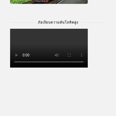
ภัยเงียบความดันโลหิตสูง