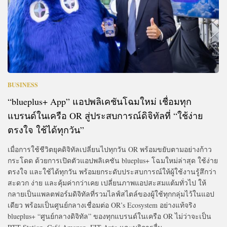
BUSINESS
“blueplus+ App” แอปพลิเคชันโฉมใหม่ เชื่อมทุก
แบรนด์ในเครือ OR สู่ประสบการณ์ดิจิทัลที่ “ใช้ง่าย
ตรงใจ ใช้ได้ทุกวัน”
เมื่อการใช้ชีวิตยุคดิจิทัลเปลี่ยนไปทุกวัน OR พร้อมขยับตามอย่างก้าว
กระโดด ด้วยการเปิดตัวแอปพลิเคชัน blueplus+ โฉมใหม่ล่าสุด ใช้ง่าย
ตรงใจ และใช้ได้ทุกวัน พร้อมยกระดับประสบการณ์ให้ผู้ใช้งานรู้สึกว่า
สะดวก ง่าย และคุ้มค่ากว่าเคย เปลี่ยนภาพแอปสะสมแต้มทั่วไป ให้
กลายเป็นแพลตฟอร์มดิจิทัลที่รวมไลฟ์สไตล์ของผู้ใช้ทุกกลุ่มไว้ในแอป
เดียว พร้อมเป็นศูนย์กลางเชื่อมต่อ OR’s Ecosystem อย่างแท้จริง
blueplus+ “ศูนย์กลางดิจิทัล” ของทุกแบรนด์ในเครือ OR ไม่ว่าจะเป็น