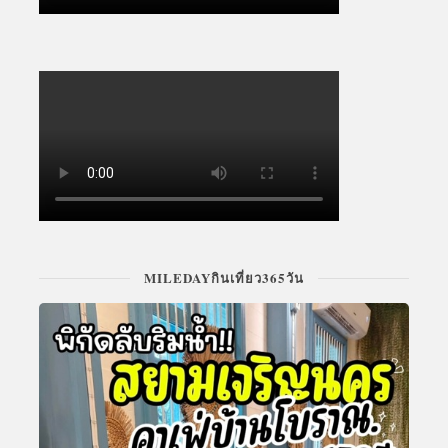
MILEDAYกินเที่ยว365วัน