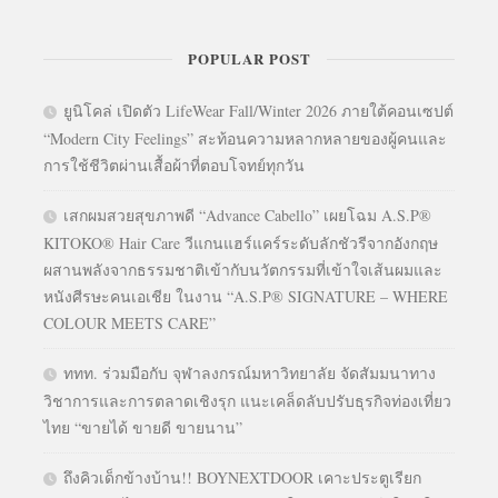
POPULAR POST
ยูนิโคล่ เปิดตัว LifeWear Fall/Winter 2026 ภายใต้คอนเซปต์
“Modern City Feelings” สะท้อนความหลากหลายของผู้คนและ
การใช้ชีวิตผ่านเสื้อผ้าที่ตอบโจทย์ทุกวัน
เสกผมสวยสุขภาพดี “Advance Cabello” เผยโฉม A.S.P®
KITOKO® Hair Care วีแกนแฮร์แคร์ระดับลักชัวรีจากอังกฤษ
ผสานพลังจากธรรมชาติเข้ากับนวัตกรรมที่เข้าใจเส้นผมและ
หนังศีรษะคนเอเชีย ในงาน “A.S.P® SIGNATURE – WHERE
COLOUR MEETS CARE”
ททท. ร่วมมือกับ จุฬาลงกรณ์มหาวิทยาลัย จัดสัมมนาทาง
วิชาการและการตลาดเชิงรุก แนะเคล็ดลับปรับธุรกิจท่องเที่ยว
ไทย “ขายได้ ขายดี ขายนาน”
ถึงคิวเด็กข้างบ้าน!! BOYNEXTDOOR เคาะประตูเรียก