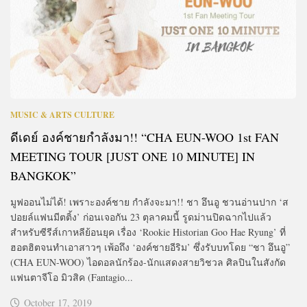
MUSIC & ARTS CULTURE
ดีเดย์ องค์ชายกำลังมา!! “CHA EUN-WOO 1st FAN
MEETING TOUR [JUST ONE 10 MINUTE] IN
BANGKOK”
มูฟออนไม่ได้! เพราะองค์ชาย กำลังจะมา!! ชา อึนอู ชวนอ่านปาก ‘ส
ปอยล์แฟนมีตติ้ง’ ก่อนเจอกัน 23 ตุลาคมนี้ รูดม่านปิดฉากไปแล้ว
สำหรับซีรีส์เกาหลีย้อนยุค เรื่อง ‘Rookie Historian Goo Hae Ryung’ ที่
ฮอตฮิตจนทำเอาสาวๆ เพ้อถึง ‘องค์ชายอีริม’ ซึ่งรับบทโดย “ชา อึนอู”
(CHA EUN-WOO) ไอดอลนักร้อง-นักแสดงสายวิชวล ศิลปินในสังกัด
แฟนตาจีโอ มิวสิค (Fantagio...
October 17, 2019