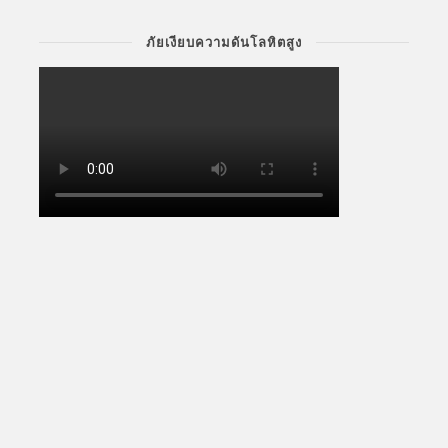
ภัยเงียบความดันโลหิตสูง