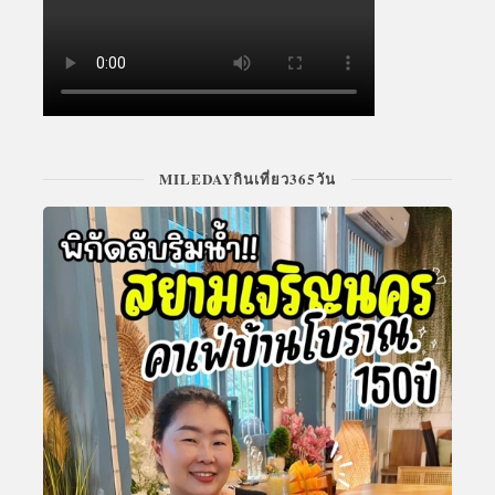
MILEDAYกินเที่ยว365วัน