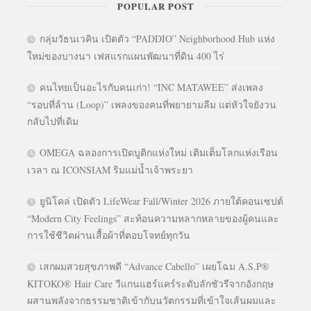
POPULAR POST
กลุ่มวัธนเวคิน เปิดตัว “PADDIO” Neighborhood Hub แห่ง
ใหม่ของบางนา เฟสแรกแผนพัฒนาที่ดิน 400 ไร่
คนไทยเป็นอะไรกับคนเก่า! “INC MATAWEE” ส่งเพลง
“รอบที่ล้าน (Loop)” เพลงของคนที่พยายามลืม แต่หัวใจยังวน
กลับไปที่เดิม
OMEGA ฉลองการเปิดบูติกแห่งใหม่ เติมเต็มโลกแห่งเรือน
เวลา ณ ICONSIAM ริมแม่น้ำเจ้าพระยา
ยูนิโคล่ เปิดตัว LifeWear Fall/Winter 2026 ภายใต้คอนเซปต์
“Modern City Feelings” สะท้อนความหลากหลายของผู้คนและ
การใช้ชีวิตผ่านเสื้อผ้าที่ตอบโจทย์ทุกวัน
เสกผมสวยสุขภาพดี “Advance Cabello” เผยโฉม A.S.P®
KITOKO® Hair Care วีแกนแฮร์แคร์ระดับลักชัวรีจากอังกฤษ
ผสานพลังจากธรรมชาติเข้ากับนวัตกรรมที่เข้าใจเส้นผมและ