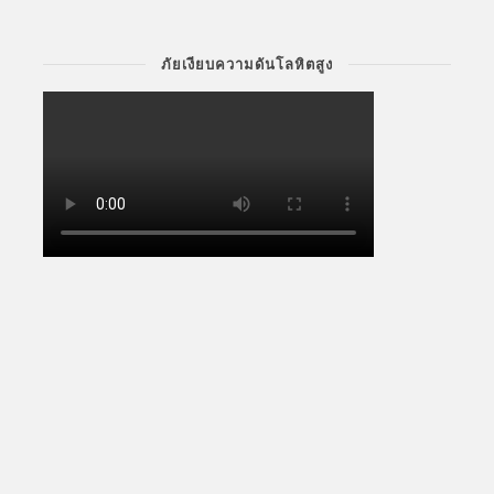
ภัยเงียบความดันโลหิตสูง