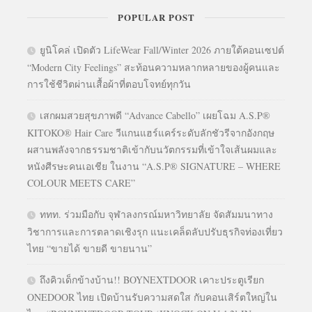
POPULAR POST
ยูนิโคล่ เปิดตัว LifeWear Fall/Winter 2026 ภายใต้คอนเซปต์
“Modern City Feelings” สะท้อนความหลากหลายของผู้คนและ
การใช้ชีวิตผ่านเสื้อผ้าที่ตอบโจทย์ทุกวัน
เสกผมสวยสุขภาพดี “Advance Cabello” เผยโฉม A.S.P®
KITOKO® Hair Care วีแกนแฮร์แคร์ระดับลักชัวรีจากอังกฤษ
ผสานพลังจากธรรมชาติเข้ากับนวัตกรรมที่เข้าใจเส้นผมและ
หนังศีรษะคนเอเชีย ในงาน “A.S.P® SIGNATURE – WHERE
COLOUR MEETS CARE”
ททท. ร่วมมือกับ จุฬาลงกรณ์มหาวิทยาลัย จัดสัมมนาทาง
วิชาการและการตลาดเชิงรุก แนะเคล็ดลับปรับธุรกิจท่องเที่ยว
ไทย “ขายได้ ขายดี ขายนาน”
ถึงคิวเด็กข้างบ้าน!! BOYNEXTDOOR เคาะประตูเรียก
ONEDOOR ไทย เปิดบ้านรับความสดใส กับคอนเสิร์ตใหญ่ใน