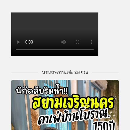
MILEDAYกินเที่ยว365วัน