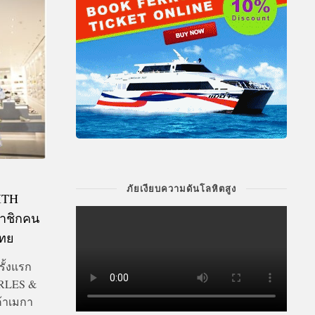
ภัยเงียบความดันโลหิตสูง
ITH
มาชิกคน
ไทย
ั้งแรก
RLES &
ค้าเมกา