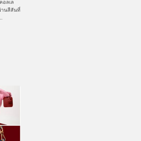
อคอลเล
านสีสันที่
..