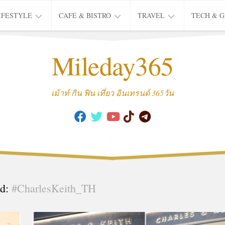
IFESTYLE
CAFE & BISTRO
TRAVEL
TECH & 
IFE
BISTRO
TIEW
Mileday365
HEALTH
THAI
CAFE
HOTEL
INTER
REVIEW
TRIP
เม้าท์ กิน ฟิน เที่ยว อินเทรนด์ 365วัน
MUSIC
&
ARTS
CULTURE
FASHION
&
BEAUTY
ed:
#CharlesKeith_TH
MOVIE
&
SERIES