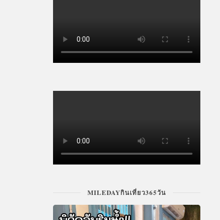
MILEDAYกินเที่ยว365วัน