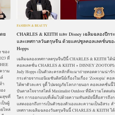
FASHION & BEAUTY
โดย
CHARLES & KEITH และ Disney เฉลิมฉลองปีกระ
และเทศกาลวันตรุษจีน ด้วยแคปซูลคอลเลคชั่นของ
Hopps
r ของ
23 ที่
เฉลิมฉลองเทศกาลตรุษจีนปีนี้ CHARLES & KEITH ได้
 HEE
คอลเลคชั่น CHARLES & KEITH × DISNEY ZOOTOPIA
บความ
Judy Hopps เป็นตัวละครหลักที่จะมาถ่ายทอดความน่าร
ล์
กระต่ายจากแอนิเมชันดิสนีย์เรื่องในเรื่อง ‘Zootopia’ คอลเ
ท้า
ได้พาตัวละคร จูดี้ ไปผจญภัยโลกภายนอก คอลเลคชั่นนี้ไ
ของ
บันดาลใจจากสไตล์ Maximalist Outdoor ที่มีความโดดเด่น
สุขที่
ใคร การออกแบบที่เต็มไปด้วยความทันสมัยนี้สื่อสารถึง
็นผู้
แสดงออกถึงการเป็นตัวของตัวเองและความเป็นอิสระ ส
ายไหล่
เทศกาลเฉลิมฉลองวันตรุษจีนนี้ CHARLES & KEITH ได