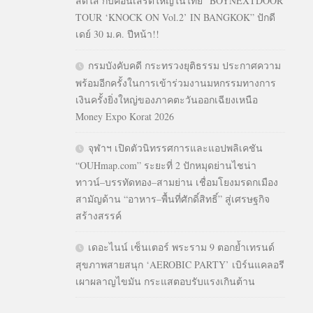
สดใส กับคอนเสิร์ตใหญ่ในไทย “BOYNEXTDOOR
TOUR ‘KNOCK ON Vol.2’ IN BANGKOK” ปักดี
เดย์ 30 ม.ค. ปีหน้า!!
กรมบังคับคดี กระทรวงยุติธรรม ประกาศความ
พร้อมอีกครั้งในการเข้าร่วมงานมหกรรมทางการ
เงินครั้งยิ่งใหญ่ของภาคตะวันออกเฉียงเหนือ
Money Expo Korat 2026
จุฬาฯ เปิดตัวนิทรรศการและแอปพลิเคชัน
“OUHmap.com” ระยะที่ 2 ปักหมุดย่านไชน่า
ทาวน์–บรรทัดทอง–สามย่าน เชื่อมโยงมรดกเมือง
สามัญด้าน “อาหาร–พื้นที่ศักดิ์สิทธิ์” สู่เศรษฐกิจ
สร้างสรรค์
เดอะไนน์ เซ็นเตอร์ พระราม 9 ตอกย้ำเทรนด์
สุขภาพสายสนุก ‘AEROBIC PARTY’ เบิร์นแคลอรี
เผาผลาญไขมัน กระแสตอบรับแรงเกินต้าน