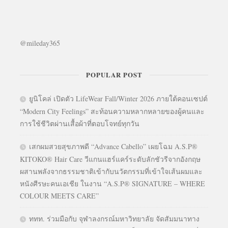
@mileday365
POPULAR POST
ยูนิโคล่ เปิดตัว LifeWear Fall/Winter 2026 ภายใต้คอนเซปต์
“Modern City Feelings” สะท้อนความหลากหลายของผู้คนและ
การใช้ชีวิตผ่านเสื้อผ้าที่ตอบโจทย์ทุกวัน
เสกผมสวยสุขภาพดี “Advance Cabello” เผยโฉม A.S.P®
KITOKO® Hair Care วีแกนแฮร์แคร์ระดับลักชัวรีจากอังกฤษ
ผสานพลังจากธรรมชาติเข้ากับนวัตกรรมที่เข้าใจเส้นผมและ
หนังศีรษะคนเอเชีย ในงาน “A.S.P® SIGNATURE – WHERE
COLOUR MEETS CARE”
ททท. ร่วมมือกับ จุฬาลงกรณ์มหาวิทยาลัย จัดสัมมนาทาง