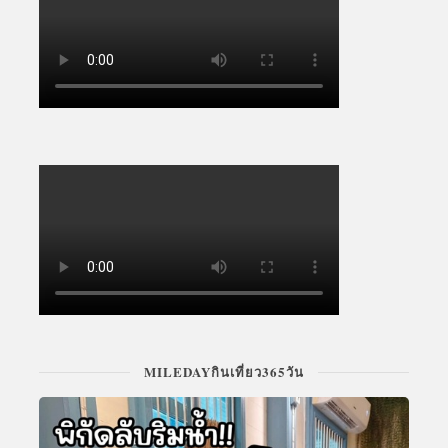
MILEDAYกินเที่ยว365วัน