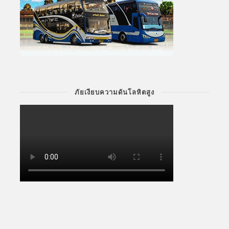
ภัยเงียบความดันโลหิตสูง