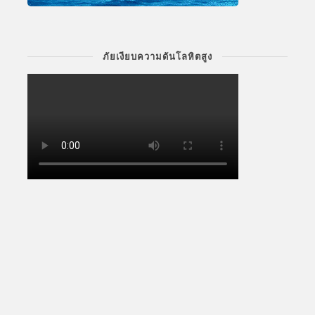
ภัยเงียบความดันโลหิตสูง