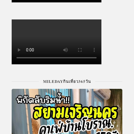
MILEDAYกินเที่ยว365วัน