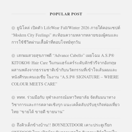
POPULAR POST
ยูนิโคล่ เปิดตัว LifeWear Fall/Winter 2026 ภายใต้คอนเซปต์
“Modern City Feelings” สะท้อนความหลากหลายของผู้คนและ
การใช้ชีวิตผ่านเสื้อผ้าที่ตอบโจทย์ทุกวัน
เสกผมสวยสุขภาพดี “Advance Cabello” เผยโฉม A.S.P®
KITOKO® Hair Care วีแกนแฮร์แคร์ระดับลักชัวรีจากอังกฤษ
ผสานพลังจากธรรมชาติเข้ากับนวัตกรรมที่เข้าใจเส้นผมและ
หนังศีรษะคนเอเชีย ในงาน “A.S.P® SIGNATURE – WHERE
COLOUR MEETS CARE”
ททท. ร่วมมือกับ จุฬาลงกรณ์มหาวิทยาลัย จัดสัมมนาทาง
วิชาการและการตลาดเชิงรุก แนะเคล็ดลับปรับธุรกิจท่องเที่ยว
ไทย “ขายได้ ขายดี ขายนาน”
ถึงคิวเด็กข้างบ้าน!! BOYNEXTDOOR เคาะประตูเรียก