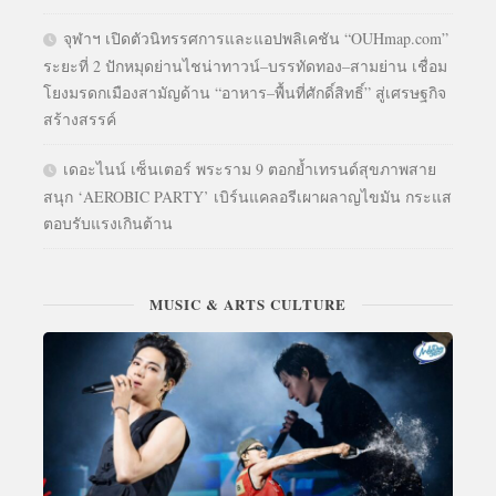
จุฬาฯ เปิดตัวนิทรรศการและแอปพลิเคชัน “OUHmap.com”
ระยะที่ 2 ปักหมุดย่านไชน่าทาวน์–บรรทัดทอง–สามย่าน เชื่อม
โยงมรดกเมืองสามัญด้าน “อาหาร–พื้นที่ศักดิ์สิทธิ์” สู่เศรษฐกิจ
สร้างสรรค์
เดอะไนน์ เซ็นเตอร์ พระราม 9 ตอกย้ำเทรนด์สุขภาพสาย
สนุก ‘AEROBIC PARTY’ เบิร์นแคลอรีเผาผลาญไขมัน กระแส
ตอบรับแรงเกินต้าน
MUSIC & ARTS CULTURE