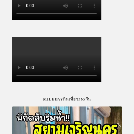
MILEDAYกินเที่ยว365วัน