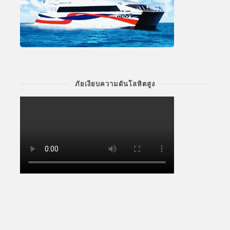
ภัยเงียบความดันโลหิตสูง