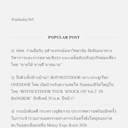
@mileday365
POPULAR POST
ททท. ร่วมมือกับ จุฬาลงกรณ์มหาวิทยาลัย จัดสัมมนาทาง
วิชาการและการตลาดเชิงรุก แนะเคล็ดลับปรับธุรกิจท่องเที่ยว
ไทย “ขายได้ ขายดี ขายนาน”
ถึงคิวเด็กข้างบ้าน!! BOYNEXTDOOR เคาะประตูเรียก
ONEDOOR ไทย เปิดบ้านรับความสดใส กับคอนเสิร์ตใหญ่ใน
ไทย “BOYNEXTDOOR TOUR ‘KNOCK ON Vol.2’ IN
BANGKOK” ปักดีเดย์ 30 ม.ค. ปีหน้า!!
กรมบังคับคดี กระทรวงยุติธรรม ประกาศความพร้อมอีกครั้ง
ในการเข้าร่วมงานมหกรรมทางการเงินครั้งยิ่งใหญ่ของภาค
ตะวันออกเฉียงเหนือ Money Expo Korat 2026