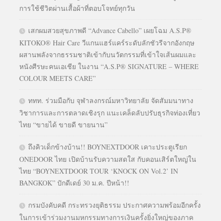
การใช้ชีวิตผ่านเสื้อผ้าที่ตอบโจทย์ทุกวัน
เสกผมสวยสุขภาพดี “Advance Cabello” เผยโฉม A.S.P®
KITOKO® Hair Care วีแกนแฮร์แคร์ระดับลักชัวรีจากอังกฤษ
ผสานพลังจากธรรมชาติเข้ากับนวัตกรรมที่เข้าใจเส้นผมและ
หนังศีรษะคนเอเชีย ในงาน “A.S.P® SIGNATURE – WHERE
COLOUR MEETS CARE”
ททท. ร่วมมือกับ จุฬาลงกรณ์มหาวิทยาลัย จัดสัมมนาทาง
วิชาการและการตลาดเชิงรุก แนะเคล็ดลับปรับธุรกิจท่องเที่ยว
ไทย “ขายได้ ขายดี ขายนาน”
ถึงคิวเด็กข้างบ้าน!! BOYNEXTDOOR เคาะประตูเรียก
ONEDOOR ไทย เปิดบ้านรับความสดใส กับคอนเสิร์ตใหญ่ใน
ไทย “BOYNEXTDOOR TOUR ‘KNOCK ON Vol.2’ IN
BANGKOK” ปักดีเดย์ 30 ม.ค. ปีหน้า!!
กรมบังคับคดี กระทรวงยุติธรรม ประกาศความพร้อมอีกครั้ง
ในการเข้าร่วมงานมหกรรมทางการเงินครั้งยิ่งใหญ่ของภาค