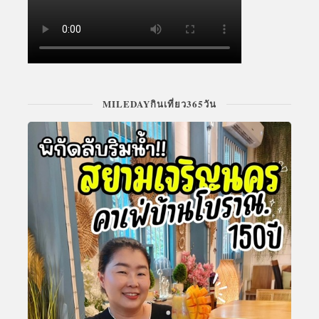
MILEDAYกินเที่ยว365วัน