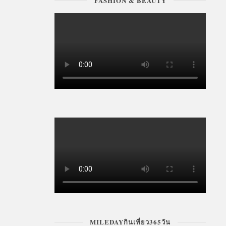
FASHION & BEAUTY
MILEDAYกินเที่ยว365วัน