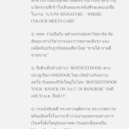
ลักชัวรีจากอังกฤษ ผสานพลังจากธรรมชาติเข้ากับ
นวัตกรรมที่เข้าใจเส้นผมและหนังศีรษะคนเอเชีย
ในงาน “A.S.P® SIGNATURE – WHERE
COLOUR MEETS CARE”
ททท. ร่วมมือกับ จุฬาลงกรณ์มหาวิทยาลัย จัด
สัมมนาทางวิชาการและการตลาดเชิงรุก แนะ
เคล็ดลับปรับธุรกิจท่องเที่ยวไทย “ขายได้ ขายดี
ขายนาน”
ถึงคิวเด็กข้างบ้าน!! BOYNEXTDOOR เคาะ
ประตูเรียก ONEDOOR ไทย เปิดบ้านรับความ
สดใส กับคอนเสิร์ตใหญ่ในไทย “BOYNEXTDOOR
TOUR ‘KNOCK ON Vol.2’ IN BANGKOK” ปักดี
เดย์ 30 ม.ค. ปีหน้า!!
กรมบังคับคดี กระทรวงยุติธรรม ประกาศความ
พร้อมอีกครั้งในการเข้าร่วมงานมหกรรมทางการ
เงินครั้งยิ่งใหญ่ของภาคตะวันออกเฉียงเหนือ