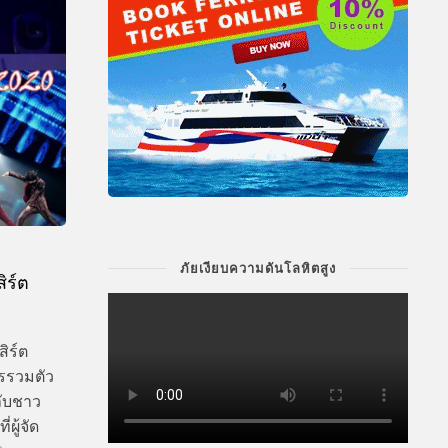
ภัยเงียบความดันโลหิตสูง
ิร์ต
ิร์ต
รรวมตัว
ลับชาว
ผู้จัด