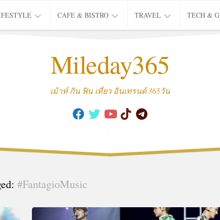
IFESTYLE
CAFE & BISTRO
TRAVEL
TECH & 
IFE
BISTRO
TIEW
Mileday365
HEALTH
THAI
CAFE
HOTEL
INTER
REVIEW
TRIP
เม้าท์ กิน ฟิน เที่ยว อินเทรนด์ 365วัน
MUSIC
&
ARTS
CULTURE
FASHION
&
BEAUTY
ged:
#FantagioMusic
MOVIE
&
SERIES