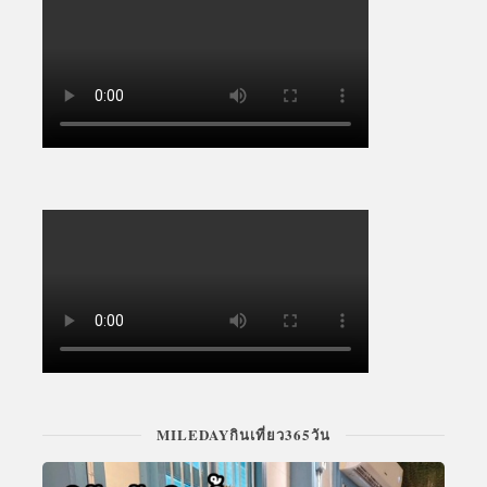
MILEDAYกินเที่ยว365วัน