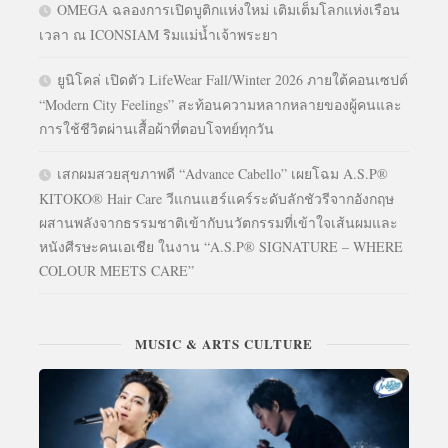
OMEGA ฉลองการเปิดบูติกแห่งใหม่ เติมเต็มโลกแห่งเรือน
เวลา ณ ICONSIAM ริมแม่น้ำเจ้าพระยา
ยูนิโคล่ เปิดตัว LifeWear Fall/Winter 2026 ภายใต้คอนเซปต์
“Modern City Feelings” สะท้อนความหลากหลายของผู้คนและ
การใช้ชีวิตผ่านเสื้อผ้าที่ตอบโจทย์ทุกวัน
เสกผมสวยสุขภาพดี “Advance Cabello” เผยโฉม A.S.P®
KITOKO® Hair Care วีแกนแฮร์แคร์ระดับลักชัวรีจากอังกฤษ
ผสานพลังจากธรรมชาติเข้ากับนวัตกรรมที่เข้าใจเส้นผมและ
หนังศีรษะคนเอเชีย ในงาน “A.S.P® SIGNATURE – WHERE
COLOUR MEETS CARE”
MUSIC & ARTS CULTURE