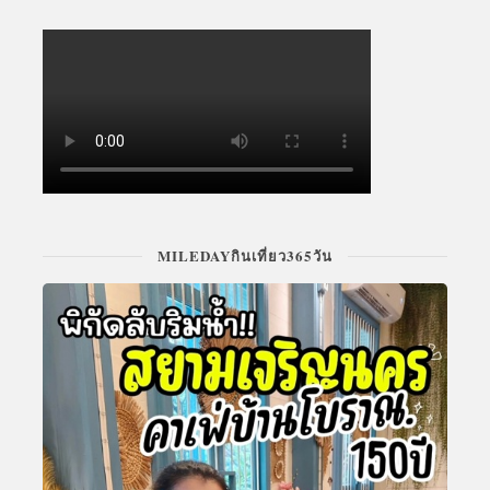
MILEDAYกินเที่ยว365วัน