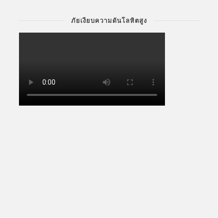
ภัยเงียบความดันโลหิตสูง