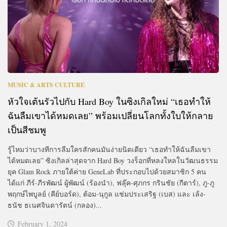
MUSIC & ARTS CULTURE
หัวใจเต้นรัวไปกับ Hard Boy ในซิงเกิลใหม่ “เธอทำให้
ฉันลืมเขาได้หมดเลย” พร้อมเปลี่ยนโลกทั้งใบให้กลาย
เป็นสีชมพู
รู้ไหมว่าบางทีการลืมใครสักคนมันง่ายนิดเดียว “เธอทําให้ฉันลืมเขา
ได้หมดเลย” ซิงเกิลล่าสุดจาก Hard Boy วงร็อกที่หลงใหลในวัฒนธรรม
ยุค Glam Rock ภายใต้ค่าย GeneLab ที่ประกอบไปด้วยสมาชิก 5 คน
ได้แก่ ภีร์-ภีรพัฒน์ ผู้พัฒน์ (ร้องนำ), ฟลุ๊ค-ศุภกร กรินชัย (กีตาร์), ภู-ภู
พฤกษ์ไพบูลย์ (คีย์บอร์ด), ต้อม-นุกูล แช่มประเสริฐ (เบส) และ เล้ง-
ธนัช ธเนศจินดารัตน์ (กลอง)...
February 1, 2024