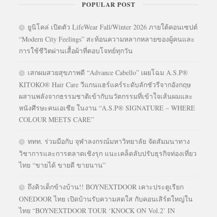
POPULAR POST
ยูนิโคล่ เปิดตัว LifeWear Fall/Winter 2026 ภายใต้คอนเซปต์
“Modern City Feelings” สะท้อนความหลากหลายของผู้คนและ
การใช้ชีวิตผ่านเสื้อผ้าที่ตอบโจทย์ทุกวัน
เสกผมสวยสุขภาพดี “Advance Cabello” เผยโฉม A.S.P®
KITOKO® Hair Care วีแกนแฮร์แคร์ระดับลักชัวรีจากอังกฤษ
ผสานพลังจากธรรมชาติเข้ากับนวัตกรรมที่เข้าใจเส้นผมและ
หนังศีรษะคนเอเชีย ในงาน “A.S.P® SIGNATURE – WHERE
COLOUR MEETS CARE”
ททท. ร่วมมือกับ จุฬาลงกรณ์มหาวิทยาลัย จัดสัมมนาทาง
วิชาการและการตลาดเชิงรุก แนะเคล็ดลับปรับธุรกิจท่องเที่ยว
ไทย “ขายได้ ขายดี ขายนาน”
ถึงคิวเด็กข้างบ้าน!! BOYNEXTDOOR เคาะประตูเรียก
ONEDOOR ไทย เปิดบ้านรับความสดใส กับคอนเสิร์ตใหญ่ใน
ไทย “BOYNEXTDOOR TOUR ‘KNOCK ON Vol.2’ IN