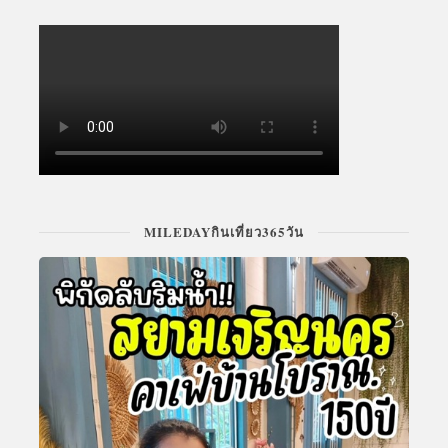
MILEDAYกินเที่ยว365วัน