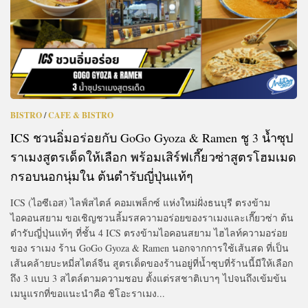
BISTRO
/
CAFE & BISTRO
ICS ชวนอิ่มอร่อยกับ GoGo Gyoza & Ramen ชู 3 น้ำซุป
ราเมงสูตรเด็ดให้เลือก พร้อมเสิร์ฟเกี๊ยวซ่าสูตรโฮมเมด
กรอบนอกนุ่มใน ต้นตำรับญี่ปุ่นแท้ๆ
ICS (ไอซีเอส) ไลฟ์สไตล์ คอมเพล็กซ์ แห่งใหม่ฝั่งธนบุรี ตรงข้าม
ไอคอนสยาม ขอเชิญชวนลิ้มรสความอร่อยของราเมงและเกี๊ยวซ่า ต้น
ตำรับญี่ปุ่นแท้ๆ ที่ชั้น 4 ICS ตรงข้ามไอคอนสยาม ไฮไลท์ความอร่อย
ของ ราเมง ร้าน GoGo Gyoza & Ramen นอกจากการใช้เส้นสด ที่เป็น
เส้นคล้ายบะหมี่สไตล์จีน สูตรเด็ดของร้านอยู่ที่น้ำซุบที่ร้านนี้มีให้เลือก
ถึง 3 แบบ 3 สไตล์ตามความชอบ ตั้งแต่รสชาติเบาๆ ไปจนถึงเข้มข้น
เมนูแรกที่ขอแนะนำคือ ชิโอะราเมง...