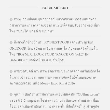
POPULAR POST
ททท. ร่วมมือกับ จุฬาลงกรณ์มหาวิทยาลัย จัดสัมมนาทาง
วิชาการและการตลาดเชิงรุก แนะเคล็ดลับปรับธุรกิจท่องเที่ยว
ไทย “ขายได้ ขายดี ขายนาน”
ถึงคิวเด็กข้างบ้าน!! BOYNEXTDOOR เคาะประตูเรียก
ONEDOOR ไทย เปิดบ้านรับความสดใส กับคอนเสิร์ตใหญ่ใน
ไทย “BOYNEXTDOOR TOUR ‘KNOCK ON Vol.2’ IN
BANGKOK” ปักดีเดย์ 30 ม.ค. ปีหน้า!!
กรมบังคับคดี กระทรวงยุติธรรม ประกาศความพร้อมอีกครั้ง
ในการเข้าร่วมงานมหกรรมทางการเงินครั้งยิ่งใหญ่ของภาค
ตะวันออกเฉียงเหนือ Money Expo Korat 2026
จุฬาฯ เปิดตัวนิทรรศการและแอปพลิเคชัน “OUHmap.com”
ระยะที่ 2 ปักหมุดย่านไชน่าทาวน์–บรรทัดทอง–สามย่าน เชื่อม
โยงมรดกเมืองสามัญด้าน “อาหาร–พื้นที่ศักดิ์สิทธิ์” สู่เศรษฐกิจ