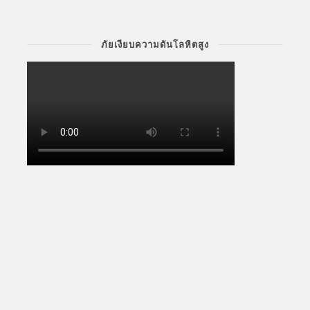
ภัยเงียบความดันโลหิตสูง