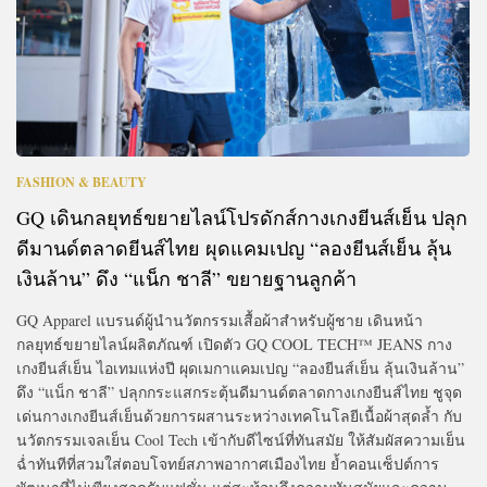
FASHION & BEAUTY
GQ เดินกลยุทธ์ขยายไลน์โปรดักส์กางเกงยีนส์เย็น ปลุก
ดีมานด์ตลาดยีนส์ไทย ผุดแคมเปญ “ลองยีนส์เย็น ลุ้น
เงินล้าน” ดึง “แน็ก ชาลี” ขยายฐานลูกค้า
GQ Apparel แบรนด์ผู้นำนวัตกรรมเสื้อผ้าสำหรับผู้ชาย เดินหน้า
กลยุทธ์ขยายไลน์ผลิตภัณฑ์ เปิดตัว GQ COOL TECH™ JEANS กาง
เกงยีนส์เย็น ไอเทมแห่งปี ผุดเมกาแคมเปญ “ลองยีนส์เย็น ลุ้นเงินล้าน”
ดึง “แน็ก ชาลี” ปลุกกระแสกระตุ้นดีมานด์ตลาดกางเกงยีนส์ไทย ชูจุด
เด่นกางเกงยีนส์เย็นด้วยการผสานระหว่างเทคโนโลยีเนื้อผ้าสุดล้ำ กับ
นวัตกรรมเจลเย็น Cool Tech เข้ากับดีไซน์ที่ทันสมัย ให้สัมผัสความเย็น
ฉ่ำทันทีที่สวมใส่ตอบโจทย์สภาพอากาศเมืองไทย ย้ำคอนเซ็ปต์การ