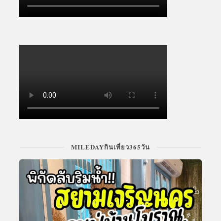
MILEDAYกินเที่ยว365วัน