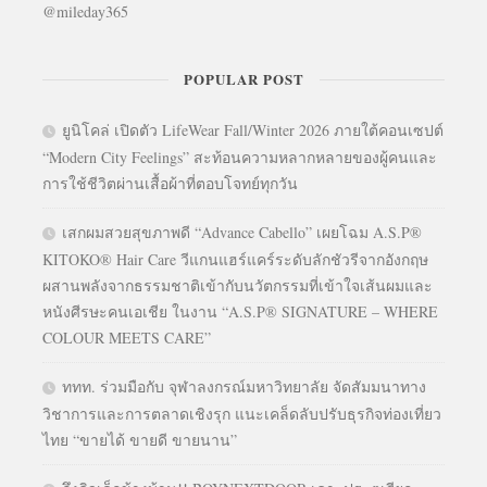
@mileday365
POPULAR POST
ยูนิโคล่ เปิดตัว LifeWear Fall/Winter 2026 ภายใต้คอนเซปต์
“Modern City Feelings” สะท้อนความหลากหลายของผู้คนและ
การใช้ชีวิตผ่านเสื้อผ้าที่ตอบโจทย์ทุกวัน
เสกผมสวยสุขภาพดี “Advance Cabello” เผยโฉม A.S.P®
KITOKO® Hair Care วีแกนแฮร์แคร์ระดับลักชัวรีจากอังกฤษ
ผสานพลังจากธรรมชาติเข้ากับนวัตกรรมที่เข้าใจเส้นผมและ
หนังศีรษะคนเอเชีย ในงาน “A.S.P® SIGNATURE – WHERE
COLOUR MEETS CARE”
ททท. ร่วมมือกับ จุฬาลงกรณ์มหาวิทยาลัย จัดสัมมนาทาง
วิชาการและการตลาดเชิงรุก แนะเคล็ดลับปรับธุรกิจท่องเที่ยว
ไทย “ขายได้ ขายดี ขายนาน”