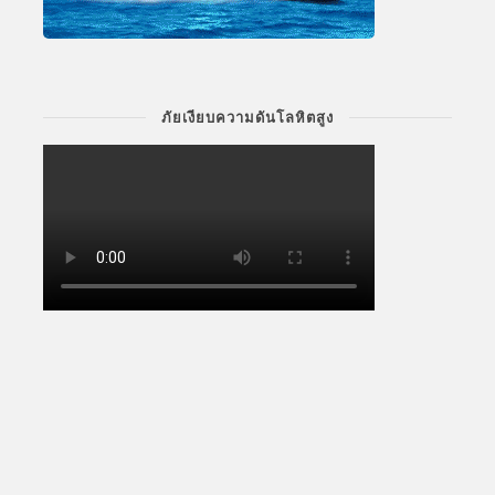
ภัยเงียบความดันโลหิตสูง