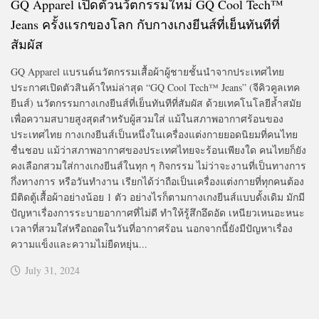
GQ Apparel เปิดตัวนวัตกรรมใหม่ GQ Cool Tech™
Jeans ครั้งแรกของโลก กับกางเกงยีนส์ที่เย็นทันทีที่
สัมผัส
GQ Apparel แบรนด์นวัตกรรมเสื้อผ้าผู้ชายชั้นนำจากประเทศไทย
ประกาศเปิดตัวสินค้าใหม่ล่าสุด “GQ Cool Tech™ Jeans” (จีคิวคูลเทค
ยีนส์) นวัตกรรมกางเกงยีนส์ที่เย็นทันทีที่สัมผัส ด้วยเทคโนโลยีล้ำสมัย
เพื่อความสบายสูงสุดสำหรับผู้สวมใส่ แม้ในสภาพอากาศร้อนของ
ประเทศไทย กางเกงยีนส์เป็นหนึ่งในเครื่องแต่งกายยอดนิยมที่คนไทย
ชื่นชอบ แม้ว่าสภาพอากาศของประเทศไทยจะร้อนเพียงใด คนไทยก็ยัง
คงเลือกสวมใส่กางเกงยีนส์ในทุก ๆ กิจกรรม ไม่ว่าจะงานที่เป็นทางการ
กึ่งทางการ หรือวันทำงาน เรียกได้ว่าถือเป็นเครื่องแต่งกายที่ทุกคนต้อง
มีติดตู้เสื้อผ้าอย่างน้อย 1 ตัว อย่างไรก็ตามกางเกงยีนส์แบบดั้งเดิม มักมี
ปัญหาเรื่องการระบายอากาศที่ไม่ดี ทำให้รู้สึกอึดอัด เหนียวเหนอะหนะ
เวลาที่สวมใส่หรือถอดในวันที่อากาศร้อน นอกจากนี้ยังมีปัญหาเรื่อง
ความแข็งและความไม่ยืดหยุ่น...
July 31, 2024