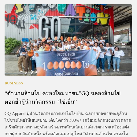
BUSINESS
“ตำนานล้านไข่ ครองใจมหาชน”GQ ฉลองล้านไข่
ตอกย้ำผู้นำนวัตกรรม “ไข่เย็น”
GQ Apparel ผู้นำนวัตกรรมกางเกงในไข่เย็น ฉลองยอดขายทะลุล้าน
ไข่ชายไทยให้เย็นสบาย เติบโตกว่า 500%* เตรียมผลักดันงบการตลาด
เสริมศักยภาพทางธุรกิจ สร้างภาพลักษณ์แบรนด์นวัตกรรมเครื่องแต่ง
กายผู้ชายอันดับหนึ่ง พร้อมอัดแคมเปญใหม่ “ตำนานล้านไข่ ครองใจ