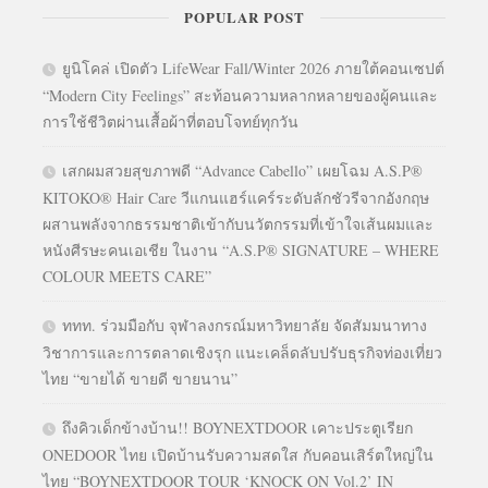
POPULAR POST
ยูนิโคล่ เปิดตัว LifeWear Fall/Winter 2026 ภายใต้คอนเซปต์
“Modern City Feelings” สะท้อนความหลากหลายของผู้คนและ
การใช้ชีวิตผ่านเสื้อผ้าที่ตอบโจทย์ทุกวัน
เสกผมสวยสุขภาพดี “Advance Cabello” เผยโฉม A.S.P®
KITOKO® Hair Care วีแกนแฮร์แคร์ระดับลักชัวรีจากอังกฤษ
ผสานพลังจากธรรมชาติเข้ากับนวัตกรรมที่เข้าใจเส้นผมและ
หนังศีรษะคนเอเชีย ในงาน “A.S.P® SIGNATURE – WHERE
COLOUR MEETS CARE”
ททท. ร่วมมือกับ จุฬาลงกรณ์มหาวิทยาลัย จัดสัมมนาทาง
วิชาการและการตลาดเชิงรุก แนะเคล็ดลับปรับธุรกิจท่องเที่ยว
ไทย “ขายได้ ขายดี ขายนาน”
ถึงคิวเด็กข้างบ้าน!! BOYNEXTDOOR เคาะประตูเรียก
ONEDOOR ไทย เปิดบ้านรับความสดใส กับคอนเสิร์ตใหญ่ใน
ไทย “BOYNEXTDOOR TOUR ‘KNOCK ON Vol.2’ IN