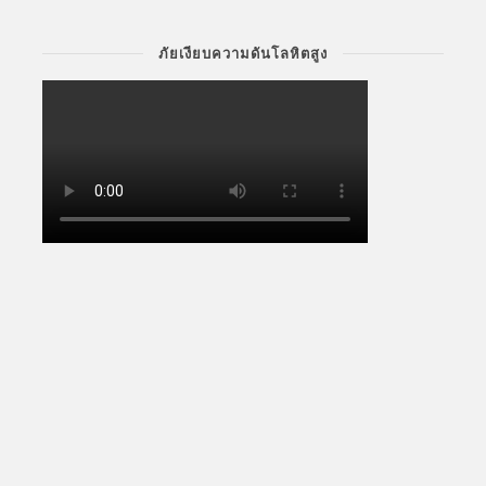
ภัยเงียบความดันโลหิตสูง