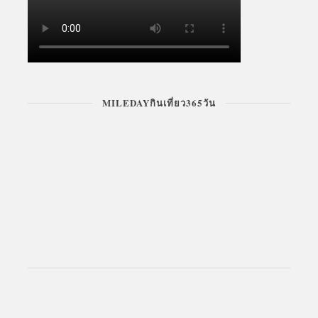
MILEDAYกินเที่ยว365วัน