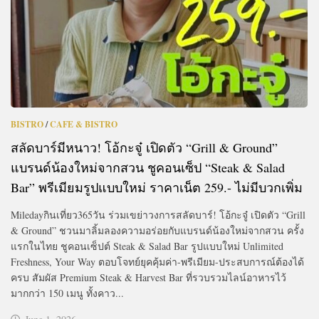
BISTRO
/
CAFE & BISTRO
สลัดบาร์มีหนาว! โอ้กะจู๋ เปิดตัว “Grill & Ground”
แบรนด์น้องใหม่จากสวน ชูคอนเซ็ป “Steak & Salad
Bar” พรีเมียมรูปแบบใหม่ ราคาเน็ต 259.- ไม่มีบวกเพิ่ม
Miledayกินเที่ยว365วัน ร่วมเขย่าวงการสลัดบาร์! โอ้กะจู๋ เปิดตัว “Grill
& Ground” ชวนมาลิ้มลองความอร่อยกับแบรนด์น้องใหม่จากสวน ครั้ง
แรกในไทย ชูคอนเซ็ปต์ Steak & Salad Bar รูปแบบใหม่ Unlimited
Freshness, Your Way ตอบโจทย์ยุคคุ้มค่า-พรีเมียม-ประสบการณ์ต้องได้
ครบ สัมผัส Premium Steak & Harvest Bar ที่รวบรวมไลน์อาหารไว้
มากกว่า 150 เมนู ทั้งคาว...