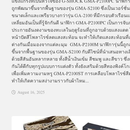
แข็งแกร่งที่เป็นหัวใจของ G-SHOCK GMA-P2100PC นาฬิการุ
ถูกพัฒนาขึ้นจากพื้นฐานของรุ่น GMA-S2100 ซึ่งเป็นเวอร์ชั่นท
ขนาดเล็กและเพรียวบางกว่ารุ่น GA-2100 ที่มีกรอบตัวเรือน
เหลี่ยมอันเป็นที่รู้จักกันดี นาฬิกา GMA-P2100PC เป็นการจั
ประกายอันงดงามของทะเลในฤดูร้อนที่ถูกอาบด้วยแสงแดด
หน้าปัดสีโพลาไรซ์ลดแสงสะท้อน จะทำให้เกิดแสงสะท้อนที
ต่างกันเมื่อมองจากแต่ละมุม GMA-P2100M นาฬิการุ่นนี้ถูก
ขึ้นจากพื้นฐานของรุ่น GMA-S2100 กับดีไซน์ที่นำเสนอทางเ
ด้วยสีสันอันหลากหลาย ทั้งสีน้ำเงินเข้ม สีชมพู และสีขาว ซึ่ง
กันได้ดีกับทุกรูปแบบการแต่งตัว ทั้งยังเสริมด้วยสีทองพิงค์โก
เพื่อเพิ่มความงามหรู GMA-P2100ST การเคลือบโพลาไรซ์สี
ทำให้เกิดความสง่างามราวกับผ้าไหม...
August 16, 2025