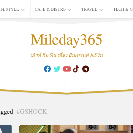
IFESTYLE
CAFE & BISTRO
TRAVEL
TECH & 
IFE
BISTRO
TIEW
Mileday365
HEALTH
THAI
CAFE
HOTEL
INTER
REVIEW
TRIP
เม้าท์ กิน ฟิน เที่ยว อินเทรนด์ 365วัน
MUSIC
&
ARTS
CULTURE
FASHION
&
BEAUTY
agged:
#GSHOCK
MOVIE
&
SERIES