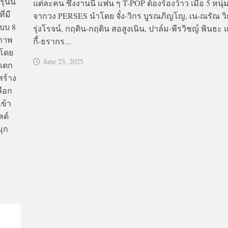
่นนี้
แต่ละคน ซึ่งงานนี้ แฟน ๆ T-POP ต้องร้องว้าว เมื่อ 5 หนุ
ี่มี
จากวง PERSES นำโดย จั๋ง-วิกร บูรณภิญโญ, เน-ณรัณ วิ
แบบ 8
รุ่งโรจน์, กฤติน-กฤติน สอสูงเนิน, ปาล์ม-พีรวิชญ์ พินธะ 
บภาพ
กี้-ธรากร...
 โดย
June 23, 2025
่แตก
สร้าง
ลือก
เข้า
ลด์
มุก