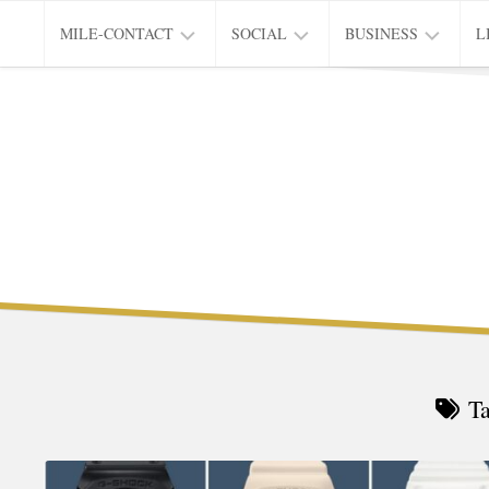
Skip
MILE-CONTACT
SOCIAL
BUSINESS
L
to
content
PRIVACY
EDUCATION
CITY
L
&
OF
INNOVATION
LIVING
T