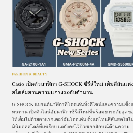
A
FASHION & BEAUTY
Casio เปิดตัวนาฬิกา G-SHOCK ซีรีส์ใหม่ เติมสีสันแห่
สไตล์ผสานความแกร่งระดับตำนาน
G-SHOCK แบรนด์นาฬิกาที่โดดเด่นทั้งดีไซน์และความแข็งแ
ทนทาน เปิดตัวไลน์อัปนาฬิกาซีรีส์ใหม่ที่พร้อมยกระดับลุคข
ให้เต็มไปด้วยคาแรกเตอร์อันโดดเด่น ตั้งแต่โทนสีสันสดใสไ
มินิมอลสไตล์ที่เท่เรียบ แต่ยังคงไว้ด้วยเอกลักษณ์ด้านความ