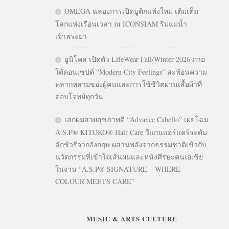
OMEGA ฉลองการเปิดบูติกแห่งใหม่ เติมเต็ม
โลกแห่งเรือนเวลา ณ ICONSIAM ริมแม่น้ำ
เจ้าพระยา
ยูนิโคล่ เปิดตัว LifeWear Fall/Winter 2026 ภาย
ใต้คอนเซปต์ “Modern City Feelings” สะท้อนความ
หลากหลายของผู้คนและการใช้ชีวิตผ่านเสื้อผ้าที่
ตอบโจทย์ทุกวัน
เสกผมสวยสุขภาพดี “Advance Cabello” เผยโฉม
A.S.P® KITOKO® Hair Care วีแกนแฮร์แคร์ระดับ
ลักชัวรีจากอังกฤษ ผสานพลังจากธรรมชาติเข้ากับ
นวัตกรรมที่เข้าใจเส้นผมและหนังศีรษะคนเอเชีย
ในงาน “A.S.P® SIGNATURE – WHERE
COLOUR MEETS CARE”
MUSIC & ARTS CULTURE