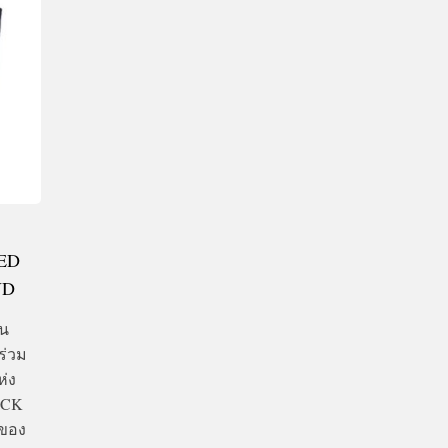
TED
UD
่น
ร่วม
ห่ง
OCK
ของ