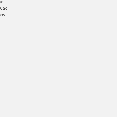
าก
 ของ
การ