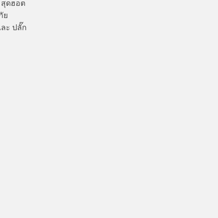
่มสุดฮอต
กัย
และ ปลั๊ก