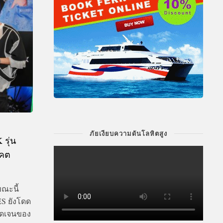
ภัยเงียบความดันโลหิตสูง
รุ่น
าคต
ขณะนี้
ES ยังโดด
ชัดเจนของ