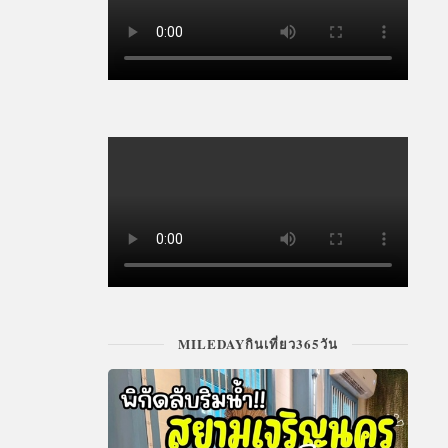
MILEDAYกินเที่ยว365วัน