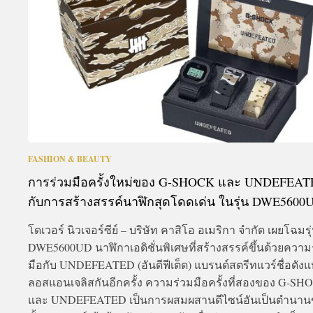
FASHION & BEAUTY
การร่วมมือครั้งใหม่ของ G-SHOCK และ UNDEFEA
กับการสร้างสรรค์นาฬิกสุดโดดเด่น ในรุ่น DWE5600
โดเวอร์ นิวเจอร์ซีย์ – บริษัท คาสิโอ อเมริกา จำกัด เผยโฉมรุ
DWE5600UD นาฬิกาเอดิชั่นพิเศษที่สร้างสรรค์ขึ้นด้วยความ
มือกับ UNDEFEATED (อันดีฟีเต็ด) แบรนด์สตรีทแวร์ชื่อดังแ
ลอสแอนเจลิสกันอีกครั้ง ความร่วมมือครั้งที่สองของ G-SH
และ UNDEFEATED เป็นการผสมผสานดีไซน์อันเป็นตำนาน