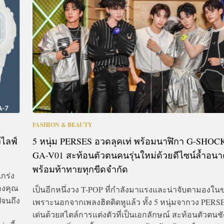
CTIVITIES
&
EVENT
DEAL
FASHION & BEAUTY
งไลฟ์
5 หนุ่ม PERSES อวดลุคเท่ พร้อมนาฬิกา G-SHOCK 
GA-V01 สะท้อนตัวตนคนรุ่นใหม่ด้วยดีไซน์ล้ำอน
พร้อมท้าทายทุกขีดจำกัด
กร่ง
องคุณ
เป็นอีกหนึ่งวง T-POP ที่กำลังมาแรงและน่าจับตามองใน
ปจนถึง
เพราะนอกจากเพลงฮิตติดหูแล้ว ทั้ง 5 หนุ่มจากวง PERS
เด่นด้วยสไตล์การแต่งตัวที่เป็นเอกลักษณ์ สะท้อนตัวตน