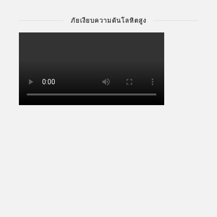
ภัยเงียบความดันโลหิตสูง