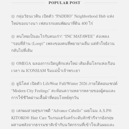
POPULAR POST
กลุ่มวัธนเวคิน เปิดตัว “PADDIO” Neighborhood Hub แห่ง
ใหม่ของบางนา เฟสแรกแผนพัฒนาที่ดิน 400 ไร่
คนไทยเป็นอะไรกับคนเก่า! “INC MATAWEE” ส่งเพลง
“รอบที่ล้าน (Loop)” เพลงของคนที่พยายามลืม แต่หัวใจยังวน
กลับไปที่เดิม
OMEGA ฉลองการเปิดบูติกแห่งใหม่ เติมเต็มโลกแห่งเรือน
เวลา ณ ICONSIAM ริมแม่น้ำเจ้าพระยา
ยูนิโคล่ เปิดตัว LifeWear Fall/Winter 2026 ภายใต้คอนเซปต์
“Modern City Feelings” สะท้อนความหลากหลายของผู้คนและ
การใช้ชีวิตผ่านเสื้อผ้าที่ตอบโจทย์ทุกวัน
เสกผมสวยสุขภาพดี “Advance Cabello” เผยโฉม A.S.P®
KITOKO® Hair Care วีแกนแฮร์แคร์ระดับลักชัวรีจากอังกฤษ
ผสานพลังจากธรรมชาติเข้ากับนวัตกรรมที่เข้าใจเส้นผมและ