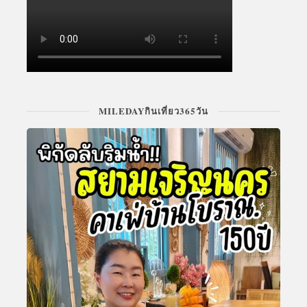
MILEDAYกินเที่ยว365วัน