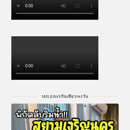
MILEDAYกินเที่ยว365วัน