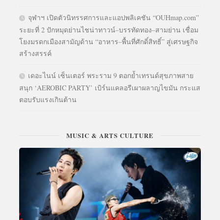
จุฬาฯ เปิดตัวนิทรรศการและแอปพลิเคชัน “OUHmap.com”
ระยะที่ 2 ปักหมุดย่านไชน่าทาวน์–บรรทัดทอง–สามย่าน เชื่อม
โยงมรดกเมืองสามัญด้าน “อาหาร–พื้นที่ศักดิ์สิทธิ์” สู่เศรษฐกิจ
สร้างสรรค์
เดอะไนน์ เซ็นเตอร์ พระราม 9 ตอกย้ำเทรนด์สุขภาพสาย
สนุก ‘AEROBIC PARTY’ เบิร์นแคลอรีเผาผลาญไขมัน กระแส
ตอบรับแรงเกินต้าน
MUSIC & ARTS CULTURE