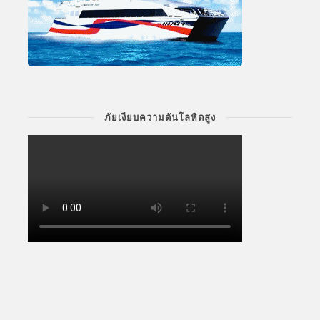
ภัยเงียบความดันโลหิตสูง