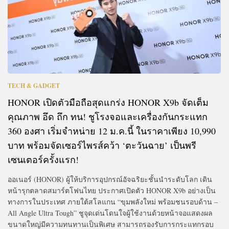
TECH & GADGET
HONOR เปิดตัวมือถือสุดแกร่ง HONOR X9b จัดเต็ม
คุณภาพ อึด ถึก ทน! ชูโรงจอและเครื่องกันกระแทก
360 องศา เริ่มจำหน่าย 12 ม.ค.นี้ ในราคาเพียง 10,990
บาท พร้อมจัดเซอร์ไพรส์คว้า ‘ตะวันฉาย’ เป็นพรี
เซนเตอร์ครั้งแรก!
ออเนอร์ (HONOR) ผู้ให้บริการอุปกรณ์อัจฉริยะชั้นนำระดับโลก เดิน
หน้ารุกตลาดสมาร์ตโฟนไทย ประกาศเปิดตัว HONOR X9b อย่างเป็น
ทางการในประเทศ ภายใต้สโลแกน “ขุมพลังใหม่ พร้อมชนรอบด้าน –
All Angle Ultra Tough” ชูจุดเด่นโดนใจผู้ใช้งานด้วยหน้าจอแสดงผล
ขนาดใหญ่มีความทนทานเป็นพิเศษ สามารถรองรับการกระแทกรอบ