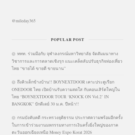
@mileday365
POPULAR POST
ททท. ร่วมมือกับ จุฬาลงกรณ์มหาวิทยาลัย จัดสัมมนาทาง
วิชาการและการตลาดเชิงรุก แนะเคล็ดลับปรับธุรกิจท่องเที่ยว
ไทย “ขายได้ ขายดี ขายนาน”
ถึงคิวเด็กข้างบ้าน!! BOYNEXTDOOR เคาะประตูเรียก
ONEDOOR ไทย เปิดบ้านรับความสดใส กับคอนเสิร์ตใหญ่ใน
ไทย “BOYNEXTDOOR TOUR ‘KNOCK ON Vol.2’ IN
BANGKOK” ปักดีเดย์ 30 ม.ค. ปีหน้า!!
กรมบังคับคดี กระทรวงยุติธรรม ประกาศความพร้อมอีกครั้ง
ในการเข้าร่วมงานมหกรรมทางการเงินครั้งยิ่งใหญ่ของภาค
ตะวันออกเฉียงเหนือ Money Expo Korat 2026