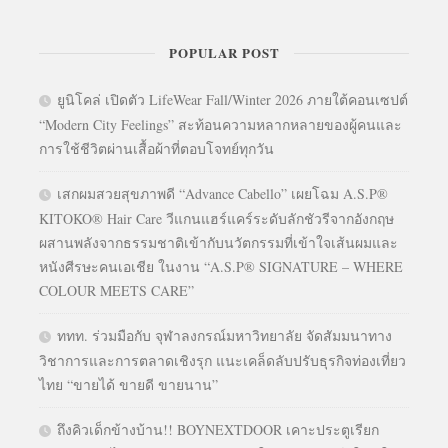
POPULAR POST
ยูนิโคล่ เปิดตัว LifeWear Fall/Winter 2026 ภายใต้คอนเซปต์
“Modern City Feelings” สะท้อนความหลากหลายของผู้คนและ
การใช้ชีวิตผ่านเสื้อผ้าที่ตอบโจทย์ทุกวัน
เสกผมสวยสุขภาพดี “Advance Cabello” เผยโฉม A.S.P®
KITOKO® Hair Care วีแกนแฮร์แคร์ระดับลักชัวรีจากอังกฤษ
ผสานพลังจากธรรมชาติเข้ากับนวัตกรรมที่เข้าใจเส้นผมและ
หนังศีรษะคนเอเชีย ในงาน “A.S.P® SIGNATURE – WHERE
COLOUR MEETS CARE”
ททท. ร่วมมือกับ จุฬาลงกรณ์มหาวิทยาลัย จัดสัมมนาทาง
วิชาการและการตลาดเชิงรุก แนะเคล็ดลับปรับธุรกิจท่องเที่ยว
ไทย “ขายได้ ขายดี ขายนาน”
ถึงคิวเด็กข้างบ้าน!! BOYNEXTDOOR เคาะประตูเรียก