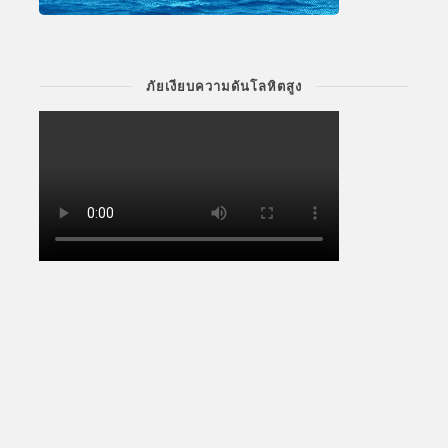
ภัยเงียบความดันโลหิตสูง