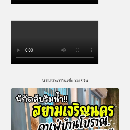
MILEDAYกินเที่ยว365วัน