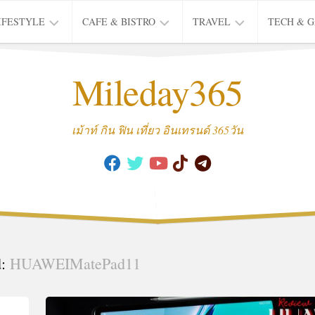
IFESTYLE
CAFE & BISTRO
TRAVEL
TECH & 
IFE
BISTRO
TIEW
Mileday365
HEALTH
THAI
CAFE
HOTEL
INTER
REVIEW
TRIP
เม้าท์ กิน ฟิน เที่ยว อินเทรนด์ 365วัน
MUSIC
&
ARTS
CULTURE
FASHION
&
BEAUTY
d:
HUAWEIMatePad11
MOVIE
&
SERIES