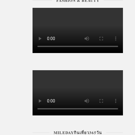
FASHION & BEAUTY
MILEDAYกินเที่ยว365วัน