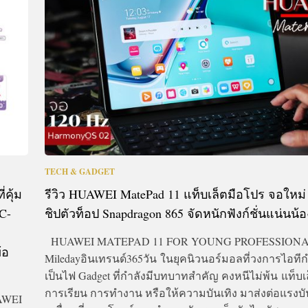
CTIVITIES
&
EVENT
DEAL
TECH & GADGET
่คุ้ม
รีวิว HUAWEI MatePad 11 แท็บเล็ตมือโปร จอใหม่
PC-
ชิปตัวท็อป Snapdragon 865 จัดหนักฟังก์ชั่นแน่นน้
HUAWEI MATEPAD 11 FOR YOUNG PROFESSIO
้อ
Miledayอินเทรนด์365วัน ในยุคนิวนอร์มอลที่วงการไอทีก
เป็นไฟ Gadget ที่กำลังมีบทบาทสำคัญ คงหนีไม่พ้น แท็บเล็
การเรียน การทำงาน หรือให้ความบันเทิง มาส่งต่อแรงบ
UAWEI