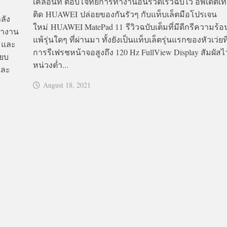
เคลื่อนที่ ตอบโจทย์การทำงานอันรวดเร็วฉับไว อัพเดตเ
บ
ติด HUAWEI ปล่อยของกันรัวๆ กับแท็บเล็ตมือโปรเจน
ลัง
ใหม่ HUAWEI MatePad 11 รีวิวฉบับเต็มที่มีดีกรีความร้อ
ทำงาน
แพ้รุ่นใดๆ ที่ผ่านมา ทั้งยังเป็นแท็บเล็ตรุ่นแรกของหัวเว่ยท
ิมและ
การรีเฟรชหน้าจอสูงถึง 120 Hz FullView Display สัมผัสไว 
ียบ
หน่วงต่ำ...
และ
August 18, 2021