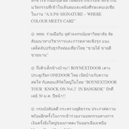
ลักชัวรีจากอังกฤษ ผสานพลังจากธรรมชาติเข้ากับ
นวัตกรรมที่เข้าใจเส้นผมและหนังศีรษะคนเอเชีย
ในงาน “A.S.P® SIGNATURE – WHERE
COLOUR MEETS CARE”
ททท. ร่วมมือกับ จุฬาลงกรณ์มหาวิทยาลัย จัด
สัมมนาทางวิชาการและการตลาดเชิงรุก แนะ
เคล็ดลับปรับธุรกิจท่องเที่ยวไทย “ขายได้ ขายดี
ขายนาน”
ถึงคิวเด็กข้างบ้าน!! BOYNEXTDOOR เคาะ
ประตูเรียก ONEDOOR ไทย เปิดบ้านรับความ
สดใส กับคอนเสิร์ตใหญ่ในไทย “BOYNEXTDOOR
TOUR ‘KNOCK ON Vol.2’ IN BANGKOK” ปักดี
เดย์ 30 ม.ค. ปีหน้า!!
กรมบังคับคดี กระทรวงยุติธรรม ประกาศความ
พร้อมอีกครั้งในการเข้าร่วมงานมหกรรมทางการ
เงินครั้งยิ่งใหญ่ของภาคตะวันออกเฉียงเหนือ