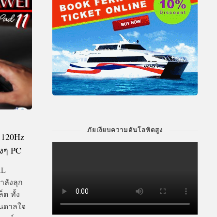
ภัยเงียบความดันโลหิตสูง
 120Hz
องๆ PC
NAL
ำลังลุก
ต ทั้ง
ันดาลใจ