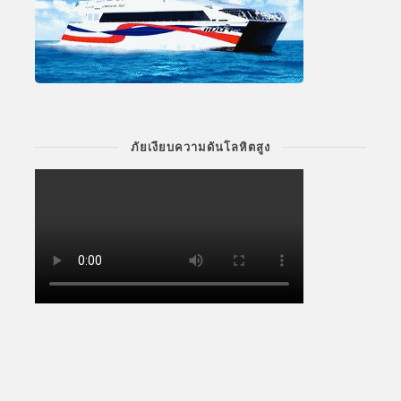
ภัยเงียบความดันโลหิตสูง