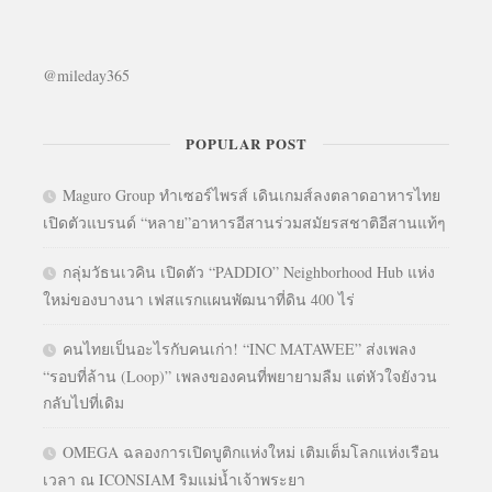
@mileday365
POPULAR POST
Maguro Group ทำเซอร์ไพรส์ เดินเกมส์ลงตลาดอาหารไทย
เปิดตัวแบรนด์ “หลาย”อาหารอีสานร่วมสมัยรสชาติอีสานแท้ๆ
กลุ่มวัธนเวคิน เปิดตัว “PADDIO” Neighborhood Hub แห่ง
ใหม่ของบางนา เฟสแรกแผนพัฒนาที่ดิน 400 ไร่
คนไทยเป็นอะไรกับคนเก่า! “INC MATAWEE” ส่งเพลง
“รอบที่ล้าน (Loop)” เพลงของคนที่พยายามลืม แต่หัวใจยังวน
กลับไปที่เดิม
OMEGA ฉลองการเปิดบูติกแห่งใหม่ เติมเต็มโลกแห่งเรือน
เวลา ณ ICONSIAM ริมแม่น้ำเจ้าพระยา