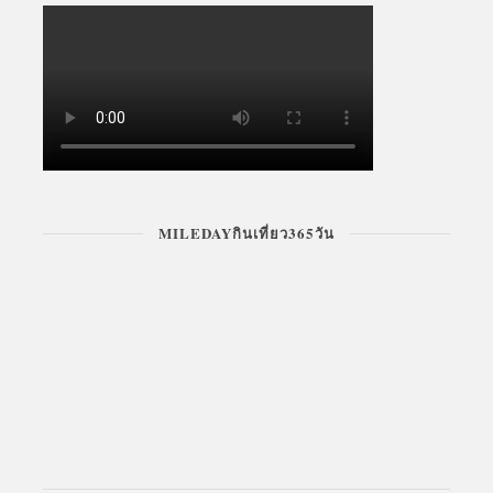
MILEDAYกินเที่ยว365วัน