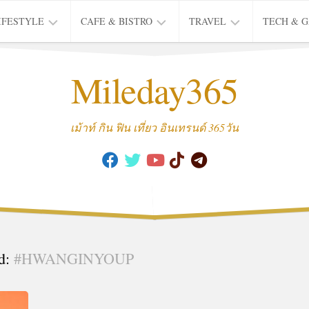
IFESTYLE
CAFE & BISTRO
TRAVEL
TECH & 
IFE
BISTRO
TIEW
Mileday365
HEALTH
THAI
CAFE
HOTEL
INTER
REVIEW
TRIP
เม้าท์ กิน ฟิน เที่ยว อินเทรนด์ 365วัน
MUSIC
&
ARTS
CULTURE
FASHION
&
BEAUTY
d:
#HWANGINYOUP
MOVIE
&
SERIES