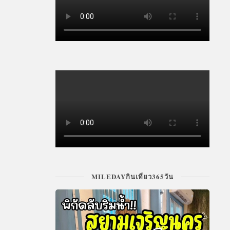
MILEDAYกินเที่ยว365วัน