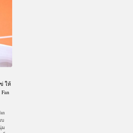
CTIVITIES
&
EVENT
DEAL
่ ให้
 Fan
an
บบ
ุ่ม