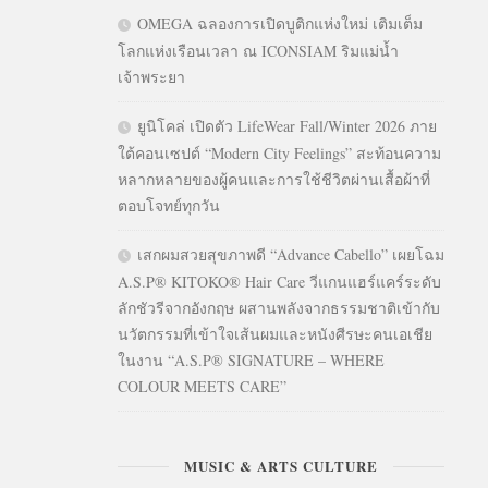
OMEGA ฉลองการเปิดบูติกแห่งใหม่ เติมเต็ม
โลกแห่งเรือนเวลา ณ ICONSIAM ริมแม่น้ำ
เจ้าพระยา
ยูนิโคล่ เปิดตัว LifeWear Fall/Winter 2026 ภาย
ใต้คอนเซปต์ “Modern City Feelings” สะท้อนความ
หลากหลายของผู้คนและการใช้ชีวิตผ่านเสื้อผ้าที่
ตอบโจทย์ทุกวัน
เสกผมสวยสุขภาพดี “Advance Cabello” เผยโฉม
A.S.P® KITOKO® Hair Care วีแกนแฮร์แคร์ระดับ
ลักชัวรีจากอังกฤษ ผสานพลังจากธรรมชาติเข้ากับ
นวัตกรรมที่เข้าใจเส้นผมและหนังศีรษะคนเอเชีย
ในงาน “A.S.P® SIGNATURE – WHERE
COLOUR MEETS CARE”
MUSIC & ARTS CULTURE