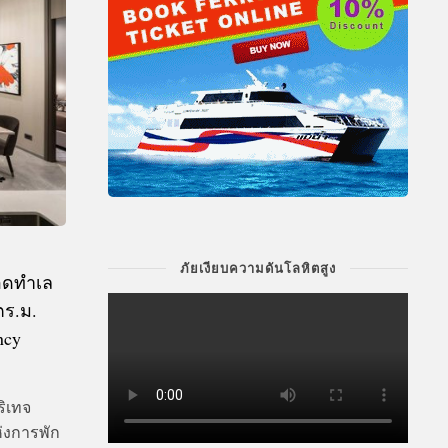
ภัยเงียบความดันโลหิตสูง
อดทำเล
ตร.ม.
ncy
ริเทจ
ห่งการพัก