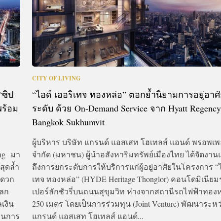
CITY OF LIVING
“ซิป
“ไฮด์ เฮอริเทจ ทองหล่อ” ตอกย้ำนิยามการอยู่อาศ
พร้อม
ระดับ ด้วย On-Demand Service จาก Hyatt Regenc
Bangkok Sukhumvit
ผู้บริหาร บริษัท แกรนด์ แอสเสท โฮเทลส์ แอนด์ พรอพเพอร
ing มา
จำกัด (มหาชน) ผู้นำอสังหาริมทรัพย์เมืองไทย ได้จัดงา
สุดล้ำ
ถึงการยกระดับการให้บริการแก่ผู้อยู่อาศัยในโครงการ “ไ
ะดวก
เทจ ทองหล่อ” (HYDE Heritage Thonglor) คอนโดมิเนียม
โลก
เปอร์ลักชัวรี่บนถนนสุขุมวิท ห่างจากสถานีรถไฟฟ้าทองห
เงิน
250 เมตร โดยเป็นการร่วมทุน (Joint Venture) พัฒนาระหว
ห็นการ
แกรนด์ แอสเสท โฮเทลส์ แอนด์...