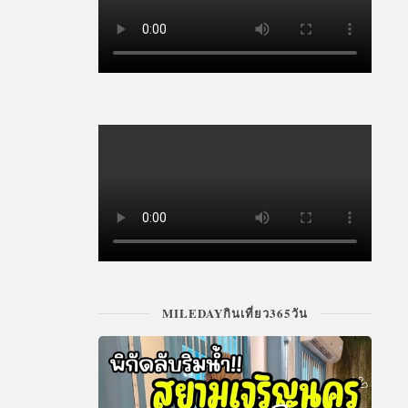
MILEDAYกินเที่ยว365วัน