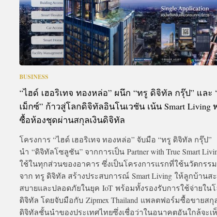
BUSINESS
“ไฮด์ เฮอริเทจ ทองหล่อ” ผนึก “ทรู ดิจิทัล กรุ๊ป” และ 
เม็กซ์” ก้าวสู่โลกดิจิทัลอินโนเวชัน เน้น Smart Living 
ซื้อห้องชุดผ่านสกุลเงินดิจิทัล
โครงการ “ไฮด์ เฮอริเทจ ทองหล่อ” จับมือ “ทรู ดิจิทัล กรุ๊ป”
นำ “ดิจิทัลโซลูชัน” จากการเป็น Partner with True Smart Liv
ใช้ในทุกส่วนของอาคาร ซึ่งเป็นโครงการแรกที่ใช้นวัตกรรม
จาก ทรู ดิจิทัล สร้างประสบการณ์ Smart Living ให้ลูกบ้านส
สบายและปลอดภัยในยุค IoT พร้อมทั้งรองรับการใช้จ่ายใน
ดิจิทัล โดยจับมือกับ Zipmex Thailand แพลตฟอร์มซื้อขายสกุล
ดิจิทัลชั้นนำของประเทศไทยซึ่งเชื่อว่าในอนาคตอันใกล้จะเ