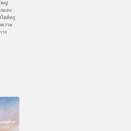
ใหญ่
clusive
ไตล์หรู
ัสความ
ยการ