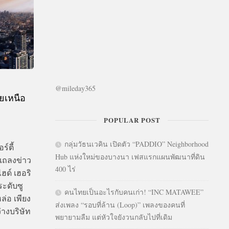
@mileday365
ัยเหนือ
y
POPULAR POST
กลุ่มวัธนเวคิน เปิดตัว “PADDIO” Neighborhood
์ตี้
Hub แห่งใหม่ของบางนา เฟสแรกแผนพัฒนาที่ดิน
นแถลงข่าว
400 ไร่
ฮด์ เฮอริ
ระดับซู
คนไทยเป็นอะไรกับคนเก่า! “INC MATAWEE”
ล่อ เพียง
ส่งเพลง “รอบที่ล้าน (Loop)” เพลงของคนที่
่างบริษัท
พยายามลืม แต่หัวใจยังวนกลับไปที่เดิม