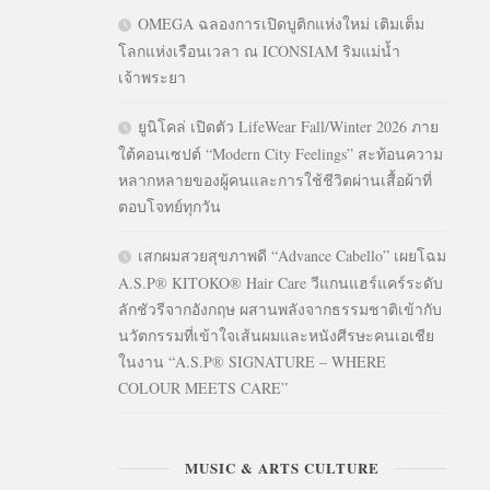
OMEGA ฉลองการเปิดบูติกแห่งใหม่ เติมเต็ม
โลกแห่งเรือนเวลา ณ ICONSIAM ริมแม่น้ำ
เจ้าพระยา
ยูนิโคล่ เปิดตัว LifeWear Fall/Winter 2026 ภาย
ใต้คอนเซปต์ “Modern City Feelings” สะท้อนความ
หลากหลายของผู้คนและการใช้ชีวิตผ่านเสื้อผ้าที่
ตอบโจทย์ทุกวัน
เสกผมสวยสุขภาพดี “Advance Cabello” เผยโฉม
A.S.P® KITOKO® Hair Care วีแกนแฮร์แคร์ระดับ
ลักชัวรีจากอังกฤษ ผสานพลังจากธรรมชาติเข้ากับ
นวัตกรรมที่เข้าใจเส้นผมและหนังศีรษะคนเอเชีย
ในงาน “A.S.P® SIGNATURE – WHERE
COLOUR MEETS CARE”
MUSIC & ARTS CULTURE