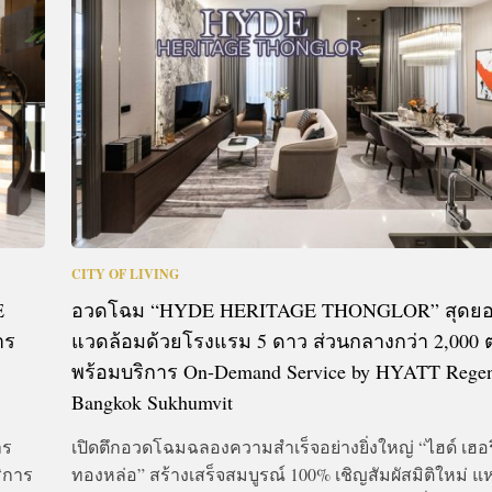
CTIVITIES
&
EVENT
DEAL
CITY OF LIVING
E
อวดโฉม “HYDE HERITAGE THONGLOR” สุดย
าร
แวดล้อมด้วยโรงแรม 5 ดาว ส่วนกลางกว่า 2,000 
พร้อมบริการ On-Demand Service by HYATT Rege
Bangkok Sukhumvit
าร
เปิดตึกอวดโฉมฉลองความสำเร็จอย่างยิ่งใหญ่ “ไฮด์ เฮอ
ริการ
ทองหล่อ” สร้างเสร็จสมบูรณ์ 100% เชิญสัมผัสมิติใหม่ แ