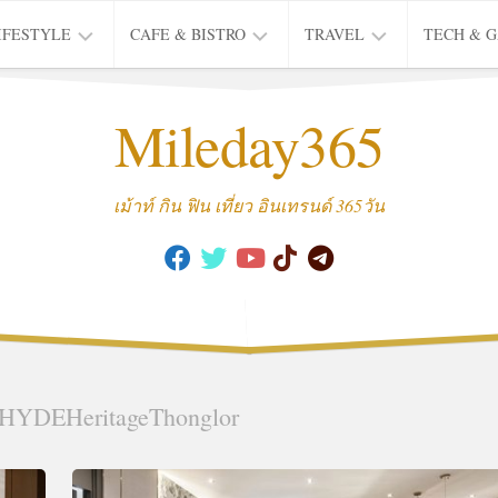
IFESTYLE
CAFE & BISTRO
TRAVEL
TECH & 
IFE
BISTRO
TIEW
Mileday365
HEALTH
THAI
CAFE
HOTEL
INTER
REVIEW
TRIP
เม้าท์ กิน ฟิน เที่ยว อินเทรนด์ 365วัน
MUSIC
&
ARTS
CULTURE
FASHION
&
BEAUTY
HYDEHeritageThonglor
MOVIE
&
SERIES