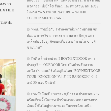
ลักชัวรีจากอังกฤษ ผสานพลังจากธรรมชาติเข้ากับ
่องราว
นวัตกรรมที่เข้าใจเส้นผมและหนังศีรษะคนเอเชีย
TEXTILE
ในงาน “A.S.P® SIGNATURE – WHERE
COLOUR MEETS CARE”
่วมสมัย
ททท. ร่วมมือกับ จุฬาลงกรณ์มหาวิทยาลัย จัด
สัมมนาทางวิชาการและการตลาดเชิงรุก แนะ
เคล็ดลับปรับธุรกิจท่องเที่ยวไทย “ขายได้ ขายดี
ขายนาน”
ถึงคิวเด็กข้างบ้าน!! BOYNEXTDOOR เคาะ
ประตูเรียก ONEDOOR ไทย เปิดบ้านรับความ
สดใส กับคอนเสิร์ตใหญ่ในไทย “BOYNEXTDOOR
TOUR ‘KNOCK ON Vol.2’ IN BANGKOK” ปักดี
เดย์ 30 ม.ค. ปีหน้า!!
กรมบังคับคดี กระทรวงยุติธรรม ประกาศความ
พร้อมอีกครั้งในการเข้าร่วมงานมหกรรมทางการ
เงินครั้งยิ่งใหญ่ของภาคตะวันออกเฉียงเหนือ