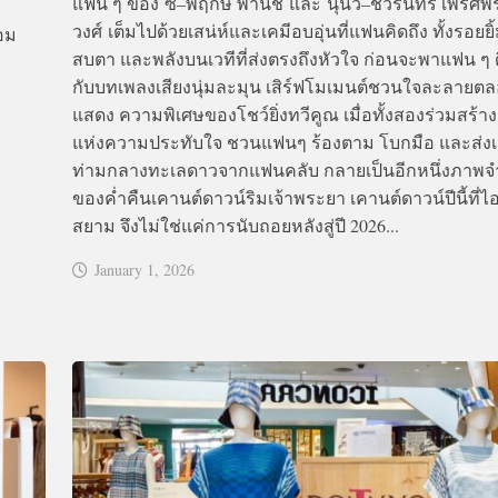
แฟน ๆ ของ ซี–พฤกษ์ พานิช และ นุนิว–ชวรินทร์ เพริศพิ
วงศ์ เต็มไปด้วยเสน่ห์และเคมีอบอุ่นที่แฟนคิดถึง ทั้งรอยยิ
้อม
สบตา และพลังบนเวทีที่ส่งตรงถึงหัวใจ ก่อนจะพาแฟน ๆ ด
กับบทเพลงเสียงนุ่มละมุน เสิร์ฟโมเมนต์ชวนใจละลายต
แสดง ความพิเศษของโชว์ยิ่งทวีคูณ เมื่อทั้งสองร่วมสร้า
แห่งความประทับใจ ชวนแฟนๆ ร้องตาม โบกมือ และส่งเสี
ท่ามกลางทะเลดาวจากแฟนคลับ กลายเป็นอีกหนึ่งภาพ
ของค่ำคืนเคานต์ดาวน์ริมเจ้าพระยา เคานต์ดาวน์ปีนี้ที่
สยาม จึงไม่ใช่แค่การนับถอยหลังสู่ปี 2026...
January 1, 2026