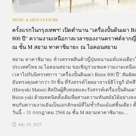
MUSIC & ARTS CULTURE
ครั้งแรกในกรุงเทพฯ! เปิดตำนาน “เครื่องปั้นดินเผา B
800 ปี” ความงามเหนือกาลเวลาของงานคราฟต์จากญี่ป
ณ ชั้น M สยาม ทาคาชิมายะ ณ ไอคอนสยาม
สยาม ทาคาชิมายะ ห้างสรรพสินค้าญี่ปุ่นขนานแท้แห่งเดียว
ประเทศไทย ณ ไอคอนสยาม ขอเชิญร่วมชมความงามเหนือ
เวลาไปกับนิทรรศการ “เครื่องปั้นดินเผา Bizen 800 ปี” สัมผั
อันทรงคุณค่ากว่า 50 ชิ้น ที่รังสรรค์โดยอาจารย์ฮิโรยูกิ มัทสึ
(Hiroyuki Matsui) ศิลปินผู้สืบทอดและรังสรรค์เครื่องปั้นดินเผ
Bizen-yaki ด้วยเทคนิคดั้งเดิมที่ผสานความทันสมัยได้อย่างลง
พบกับความงามอันเป็นเอกลักษณ์ที่ไม่ซ้ำกันแม้แต่ชิ้นเดียว ตั
วันนี้ – 31 กรกฎาคม 2568 ณ ชั้น M สยามทาคาชิมายะ...
July 29, 2025