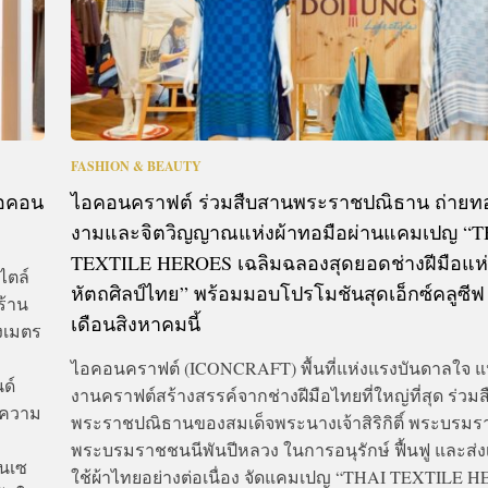
FASHION & BEAUTY
ไอคอน
ไอคอนคราฟต์ ร่วมสืบสานพระราชปณิธาน ถ่าย
งามและจิตวิญญาณแห่งผ้าทอมือผ่านแคมเปญ “T
TEXTILE HEROES เฉลิมฉลองสุดยอดช่างฝีมือแห
ไตล์
หัตถศิลป์ไทย” พร้อมมอบโปรโมชันสุดเอ็กซ์คลูซี
ร้าน
เดือนสิงหาคมนี้
างเมตร
ไอคอนคราฟต์ (ICONCRAFT) พื้นที่แห่งแรงบันดาลใจ 
ด์
งานคราฟต์สร้างสรรค์จากช่างฝีมือไทยที่ใหญ่ที่สุด ร่วม
นความ
พระราชปณิธานของสมเด็จพระนางเจ้าสิริกิติ์ พระบรมร
พระบรมราชชนนีพันปีหลวง ในการอนุรักษ์ ฟื้นฟู และส่ง
อนเซ
ใช้ผ้าไทยอย่างต่อเนื่อง จัดแคมเปญ “THAI TEXTILE 