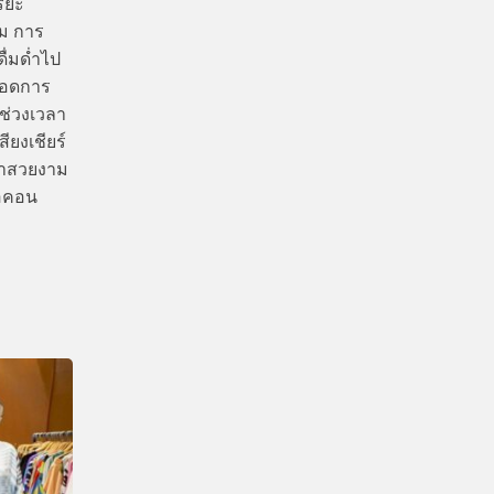
ริยะ
้ม การ
ื่มด่ำไป
ลอดการ
งช่วงเวลา
ยงเชียร์
จำสวยงาม
ไอคอน