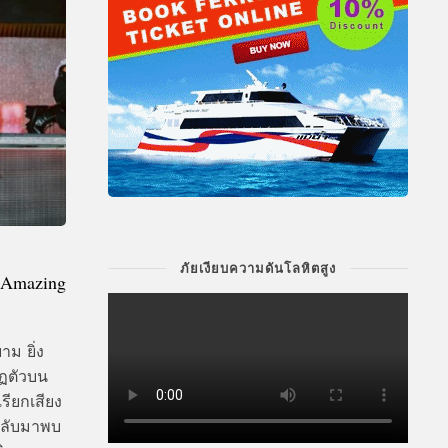
ภัยเงียบความดันโลหิตสูง
“Amazing
ม ยิ่ง
กฏตัวบน
รียกเสียง
ารกลับมาพบ