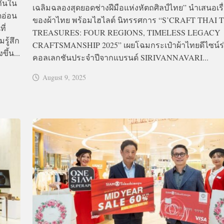
ถันใน
เฉลิมฉลองสุดยอดช่างฝีมือแห่งหัตถศิลป์ไทย” นำเสนอเรื
ดอ่อน
ของผ้าไทย พร้อมไฮไลต์ นิทรรศการ “S’CRAFT THAI 
ี่
TREASURES: FOUR REGIONS, TIMELESS LEGACY
รู้สึก
CRAFTSMANSHIP 2025” เผยโฉมกระเป๋าผ้าไทยดีไซน์ร
ึ้น...
คอลเลกชันประจำปีจากแบรนด์ SIRIVANNAVARI...
August 9, 2025