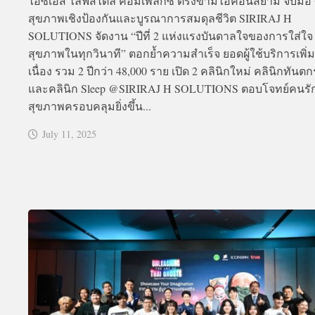
ไอซีเอส ไลฟ์สไตล์ คอมเพล็กซ์ ตรงข้ามไอคอนสยาม จับมือ ศ
สุขภาพเชิงป้องกันและบูรณาการสมดุลชีวิต SIRIRAJ H
SOLUTIONS จัดงาน “ปีที่ 2 แห่งแรงบันดาลใจของการใส่ใจ
สุขภาพในทุกวินาที” ตอกย้ำความสำเร็จ ยอดผู้ใช้บริการเพิ่ม
เนื่อง รวม 2 ปีกว่า 48,000 ราย เปิด 2 คลินิกใหม่ คลินิกทันต
และคลินิก Sleep @SIRIRAJ H SOLUTIONS ตอบโจทย์คนรั
สุขภาพครอบคลุมยิ่งขึ้น...
July 11, 2025