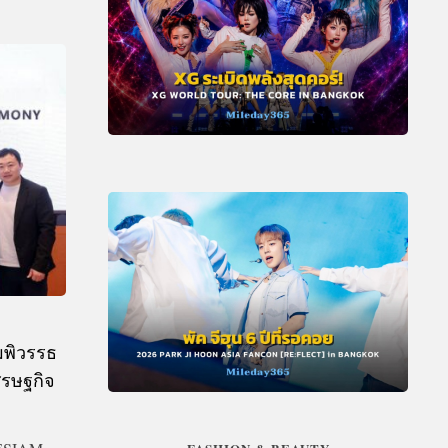
มพิวรรธ
ศรษฐกิจ