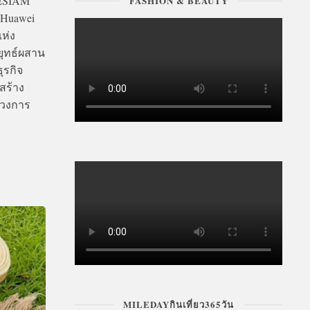
NESIAM
FASHION & BEAUTY
 Huawei
แห่ง
ลยุทธ์ผสาน
ุรกิจ
สร้าง
ิวงการ
MILEDAYกินเที่ยว365วัน