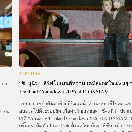
CTIVITIES
&
EVENT
DEAL
ACTIVITIES
ion
“ซี–นุนิว” เสิร์ฟโมเมนต์หวาน เคมีสะกดใจแฟนๆ 
Thailand Countdown 2026 at ICONSIAM
”
บรรยากาศค่ำคืนส่งท้ายปีริมแม่น้ำเจ้าพระยาที่ไอคอนสยา
อบอวลไปด้วยรอยยิ้ม เมื่อคู่ขวัญสุดฮอต “ซี–นุนิว” ปรา
 เปิด
เวที “Amazing Thailand Countdown 2026 at ICONSIAM” เ
กรี๊ดกระหึ่มทั่ว River Park ตั้งแต่วินาทีแรกที่ขึ้นเวที ก