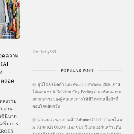
@mileday365
ทอดความ
HAI
POPULAR POST
่ง
ฟ ตลอด
ยูนิโคล่ เปิดตัว LifeWear Fall/Winter 2026 ภาย
ใต้คอนเซปต์ “Modern City Feelings” สะท้อนความ
หลากหลายของผู้คนและการใช้ชีวิตผ่านเสื้อผ้าที่
แหล่งรวม
ตอบโจทย์ทุกวัน
สืบสาน
าชินีนาถ
เสกผมสวยสุขภาพดี “Advance Cabello” เผยโฉม
เสริมการ
A.S.P® KITOKO® Hair Care วีแกนแฮร์แคร์ระดับ
HEROES