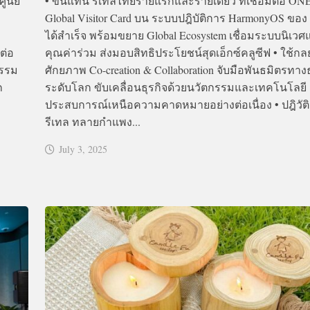
ูนย์
• ขึ้นแท่น รีเทลไทยรายแรกและรายเดียว ที่เชื่อมต่อ O
Global Visitor Card บน ระบบปฎิบัติการ HarmonyOS ของ
ได้สำเร็จ พร้อมขยาย Global Ecosystem เชื่อมระบบนิเวศ
ต่อ
คุณค่าร่วม ส่งมอบสิทธิประโยชน์สุดเอ็กซ์คลูซีฟ • ใช้ก
กรรม
ศักยภาพ Co-creation & Collaboration จับมือพันธมิตรทางธ
ก
ระดับโลก ขับเคลื่อนธุรกิจด้วยนวัตกรรมและเทคโนโลยี 
ประสบการณ์เหนือความคาดหมายอย่างต่อเนื่อง • ปฎิวัต
รีเทล ทลายกำแพง...
July 3, 2025