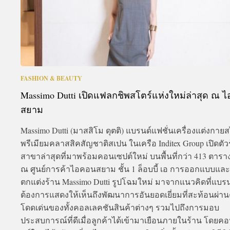
FASHION & BEAUTY
Massimo Dutti เปิดแฟลกชิพสโตร์แห่งใหม่ล่าสุด ณ 
สยาม
Massimo Dutti (มาสสิโม ดุตติ) แบรนด์แฟชั่นเครื่องแต่งกายส
พรีเมียมคลาสสิคสัญชาติสเปน ในเครือ Inditex Group เปิดตัว
สาขาล่าสุดที่มาพร้อมคอนเซปต์ใหม่ บนพื้นที่กว่า 413 ตาร
ณ ศูนย์การค้าไอคอนสยาม ชั้น 1 ล็อบบี้ เอ การออกแบบและ
ตกแต่งร้าน Massimo Dutti รูปโฉมใหม่ มาจากแนวคิดที่แบรน
ต้องการแสดงให้เห็นถึงพัฒนาการอันยอดเยี่ยมที่สะท้อนผ่า
โดดเด่นของทั้งคอลเลคชันสินค้าต่างๆ รวมไปถึงการมอบ
ประสบการณ์ที่ดีเมื่อลูกค้าได้เข้ามาเยือนภายในร้าน โดยค