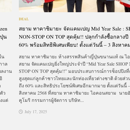
DEAL
izen
สยาม ทาคาชิมายะ จัดแคมเปญ Mid Year Sale : 
ุ่น
NON-STOP ON TOP สุดคุ้ม!! ปลุกกำลังซื้อกลางปี 
60% พร้อมสิทธิพิเศษเพียบ! ตั้งแต่วันนี้ – 3 สิงหาค
ใน
สยาม ทาคาชิมายะ ห้างสรรพสินค้าญี่ปุ่นขนานแท้ ณ 
กาล
สยาม จัดแคมเปญยิ่งใหญ่ประจำปี “Mid Year Sale SHOP
สผลงาน
STOP ON TOP สุดคุ้ม!!” มอบประสบการณ์การช็อปปิงที่ค
อิ
สูงสุดแก่ลูกค้าชาวไทยและนักท่องเที่ยวต่างชาติ ด้วยส่ว
า
ถึง 60% และสิทธิประโยชน์พิเศษอีกมากมาย ตั้งแต่วันนี้ –
ตัว
สิงหาคม 2568 ที่สยาม ทาคาชิมายะ ไอคอนสยาม นายอั
้งแต่
คูโมริ กรรมการผู้จัดการ บริษัท...
July 17, 2025