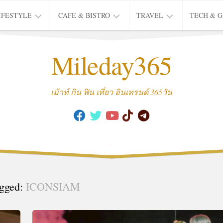
IFESTYLE
CAFE & BISTRO
TRAVEL
TECH & 
IFE
BISTRO
TIEW
Mileday365
HEALTH
THAI
CAFE
HOTEL
INTER
REVIEW
TRIP
เม้าท์ กิน ฟิน เที่ยว อินเทรนด์ 365วัน
MUSIC
&
ARTS
CULTURE
FASHION
&
BEAUTY
gged:
ICONSIAM
MOVIE
&
SERIES