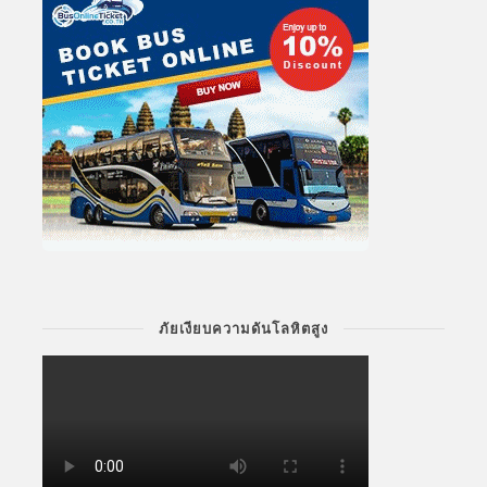
ภัยเงียบความดันโลหิตสูง