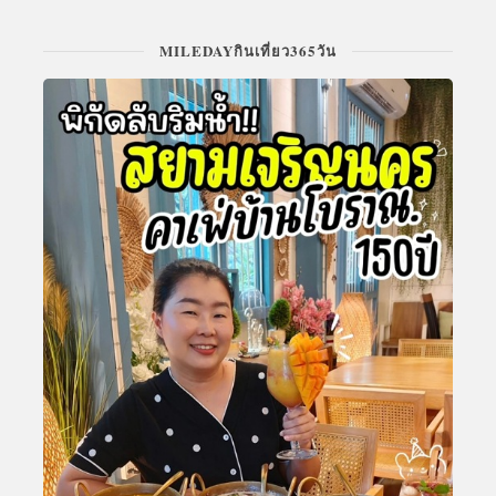
MILEDAYกินเที่ยว365วัน