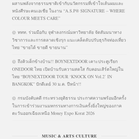
ผสานพลังจากธรรมชาติเข้ากับนวัตกรรมที่เข้าใจเส้นผมและ
หนังศีรษะคนเอเชีย ในงาน “A.S.P® SIGNATURE – WHERE
COLOUR MEETS CARE”
ททท. ร่วมมือกับ จุฬาลงกรณ์มหาวิทยาลัย จัดสัมมนาทาง
วิชาการและการตลาดเชิงรุก แนะเคล็ดลับปรับธุรกิจท่องเที่ยว
ไทย “ขายได้ ขายดี ขายนาน”
ถึงคิวเด็กข้างบ้าน!! BOYNEXTDOOR เคาะประตูเรียก
ONEDOOR ไทย เปิดบ้านรับความสดใส กับคอนเสิร์ตใหญ่ใน
ไทย “BOYNEXTDOOR TOUR ‘KNOCK ON Vol.2’ IN
BANGKOK” ปักดีเดย์ 30 ม.ค. ปีหน้า!!
กรมบังคับคดี กระทรวงยุติธรรม ประกาศความพร้อมอีกครั้ง
ในการเข้าร่วมงานมหกรรมทางการเงินครั้งยิ่งใหญ่ของภาค
ตะวันออกเฉียงเหนือ Money Expo Korat 2026
MUSIC & ARTS CULTURE