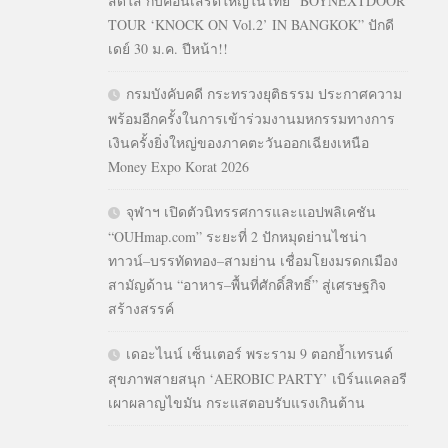
สดใส กับคอนเสิร์ตใหญ่ในไทย “BOYNEXTDOOR
TOUR ‘KNOCK ON Vol.2’ IN BANGKOK” ปักดี
เดย์ 30 ม.ค. ปีหน้า!!
กรมบังคับคดี กระทรวงยุติธรรม ประกาศความ
พร้อมอีกครั้งในการเข้าร่วมงานมหกรรมทางการ
เงินครั้งยิ่งใหญ่ของภาคตะวันออกเฉียงเหนือ
Money Expo Korat 2026
จุฬาฯ เปิดตัวนิทรรศการและแอปพลิเคชัน
“OUHmap.com” ระยะที่ 2 ปักหมุดย่านไชน่า
ทาวน์–บรรทัดทอง–สามย่าน เชื่อมโยงมรดกเมือง
สามัญด้าน “อาหาร–พื้นที่ศักดิ์สิทธิ์” สู่เศรษฐกิจ
สร้างสรรค์
เดอะไนน์ เซ็นเตอร์ พระราม 9 ตอกย้ำเทรนด์
สุขภาพสายสนุก ‘AEROBIC PARTY’ เบิร์นแคลอรี
เผาผลาญไขมัน กระแสตอบรับแรงเกินต้าน