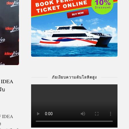
ภัยเงียบความดันโลหิตสูง
 IDEA
รับ
F IDEA
ง