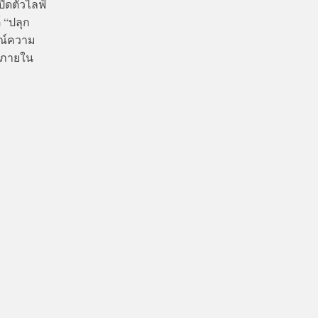
ิดตัวไลฟ์
 “ปลุก
รณ์ความ
ย ภายใน