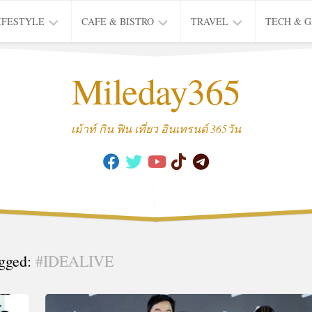
IFESTYLE
CAFE & BISTRO
TRAVEL
TECH & 
IFE
BISTRO
TIEW
Mileday365
HEALTH
THAI
CAFE
HOTEL
INTER
REVIEW
TRIP
เม้าท์ กิน ฟิน เที่ยว อินเทรนด์ 365วัน
MUSIC
&
ARTS
CULTURE
FASHION
&
BEAUTY
gged:
#IDEALIVE
MOVIE
&
SERIES