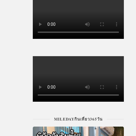
MILEDAYกินเที่ยว365วัน