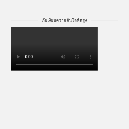
ภัยเงียบความดันโลหิตสูง