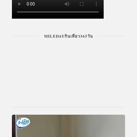
MILEDAYกินเที่ยว365วัน