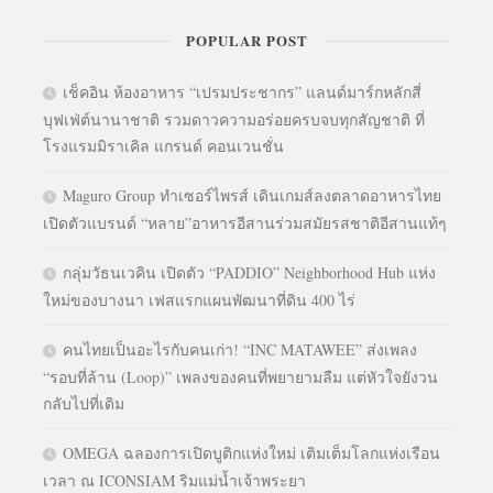
POPULAR POST
เช็คอิน ห้องอาหาร “เปรมประชากร” แลนด์มาร์กหลักสี่
บุฟเฟ่ต์นานาชาติ รวมดาวความอร่อยครบจบทุกสัญชาติ ที่
โรงแรมมิราเคิล แกรนด์ คอนเวนชั่น
Maguro Group ทำเซอร์ไพรส์ เดินเกมส์ลงตลาดอาหารไทย
เปิดตัวแบรนด์ “หลาย”อาหารอีสานร่วมสมัยรสชาติอีสานแท้ๆ
กลุ่มวัธนเวคิน เปิดตัว “PADDIO” Neighborhood Hub แห่ง
ใหม่ของบางนา เฟสแรกแผนพัฒนาที่ดิน 400 ไร่
คนไทยเป็นอะไรกับคนเก่า! “INC MATAWEE” ส่งเพลง
“รอบที่ล้าน (Loop)” เพลงของคนที่พยายามลืม แต่หัวใจยังวน
กลับไปที่เดิม
OMEGA ฉลองการเปิดบูติกแห่งใหม่ เติมเต็มโลกแห่งเรือน
เวลา ณ ICONSIAM ริมแม่น้ำเจ้าพระยา