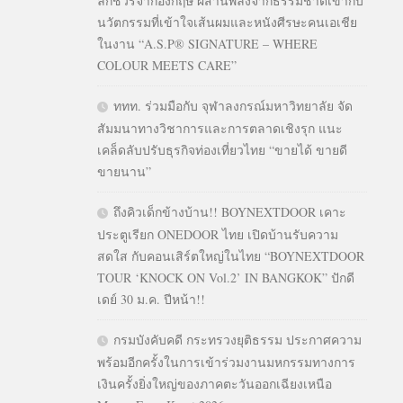
ลักชัวรีจากอังกฤษ ผสานพลังจากธรรมชาติเข้ากับ
นวัตกรรมที่เข้าใจเส้นผมและหนังศีรษะคนเอเชีย
ในงาน “A.S.P® SIGNATURE – WHERE
COLOUR MEETS CARE”
ททท. ร่วมมือกับ จุฬาลงกรณ์มหาวิทยาลัย จัด
สัมมนาทางวิชาการและการตลาดเชิงรุก แนะ
เคล็ดลับปรับธุรกิจท่องเที่ยวไทย “ขายได้ ขายดี
ขายนาน”
ถึงคิวเด็กข้างบ้าน!! BOYNEXTDOOR เคาะ
ประตูเรียก ONEDOOR ไทย เปิดบ้านรับความ
สดใส กับคอนเสิร์ตใหญ่ในไทย “BOYNEXTDOOR
TOUR ‘KNOCK ON Vol.2’ IN BANGKOK” ปักดี
เดย์ 30 ม.ค. ปีหน้า!!
กรมบังคับคดี กระทรวงยุติธรรม ประกาศความ
พร้อมอีกครั้งในการเข้าร่วมงานมหกรรมทางการ
เงินครั้งยิ่งใหญ่ของภาคตะวันออกเฉียงเหนือ