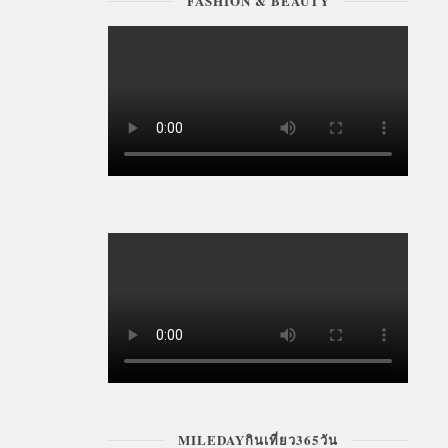
FASHION & BEAUTY
MILEDAYกินเที่ยว365วัน