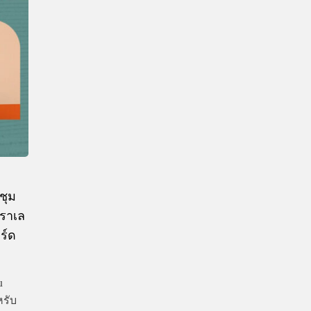
CTIVITIES
&
EVENT
DEAL
ชุม
ตราเล
ร์ด
u
หรับ