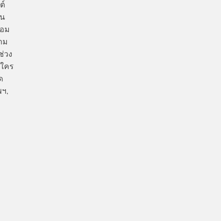
ต์
ใน
้อม
วาม
ช่วง
นใคร
ด
พฯ,