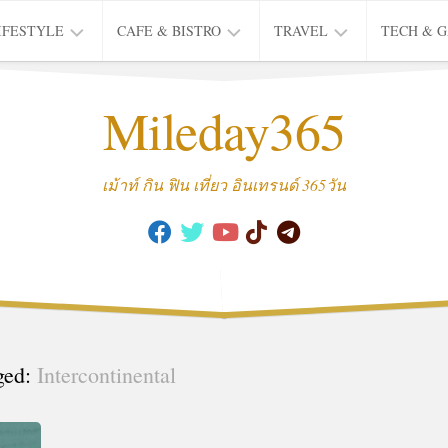
IFESTYLE
CAFE & BISTRO
TRAVEL
TECH & 
IFE
BISTRO
TIEW
Mileday365
HEALTH
THAI
CAFE
HOTEL
INTER
REVIEW
TRIP
เม้าท์ กิน ฟิน เที่ยว อินเทรนด์ 365วัน
MUSIC
&
ARTS
CULTURE
FASHION
&
BEAUTY
ged:
Intercontinental
MOVIE
&
SERIES