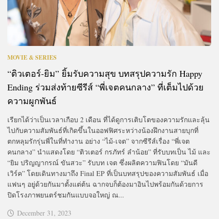
MOVIE & SERIES
“ติวเตอร์-ยิม” ยิ้มรับความสุข บทสรุปความรัก Happy
Ending ร่วมส่งท้ายซีรีส์ “พี่เจตคนกลาง” ที่เต็มไปด้วย
ความผูกพันธ์
เรียกได้ว่าเป็นเวลาเกือบ 2 เดือน ที่ได้ดูการเติบโตของความรักและลุ้น
ไปกับความสัมพันธ์ที่เกิดขึ้นในออฟฟิศระหว่างน้องฝึกงานสายบุกที่
ตกหลุมรักรุ่นพี่ในที่ทำงาน อย่าง “ไม้-เจต” จากซีรีส์เรื่อง “พี่เจต
คนกลาง” นำแสดงโดย “ติวเตอร์ กรภัทร์ ลำน้อย” ที่รับบทเป็น ไม้ และ
“ยิม ปริญญากรณ์ ขันสวะ” รับบท เจต ซึ่งผลิตความฟินโดย “มันดี
เวิร์ค” โดยเดินทางมาถึง Final EP ที่เป็นบทสรุปของความสัมพันธ์ เมื่อ
แฟนๆ อยู่ด้วยกันมาตั้งแต่ต้น ฉากจบก็ต้องมาอินไปพร้อมกันด้วยการ
ปิดโรงภาพยนตร์ชมกันแบบจอใหญ่ ณ...
December 31, 2023