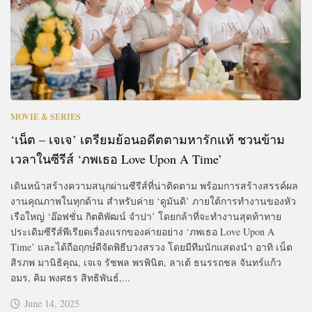
MOVIE & SERIES
‘เน็ต – เจเจ’ เตรียมย้อนอดีตตามหารักแท้ ชวนข้าม
เวลาในซีรีส์ ‘ภพเธอ Love Upon A Time’
เดินหน้าสร้างความสนุกผ่านซีรีส์ที่น่าติดตาม พร้อมการสร้างสรรค์ผล
งานคุณภาพในทุกด้าน สำหรับค่าย ‘ดูมันดิ’ ภายใต้การทำงานของหัว
เรือใหญ่ ‘อ๊อฟชั่น กิตติพัฒน์ จำปา’ โดยกล้าที่จะทำงานสุดท้าทาย
ประเดิมซีรีส์พีเรียดเรื่องแรกของค่ายอย่าง ‘ภพเธอ Love Upon A
Time’ และได้ถือฤกษ์ดีจัดพิธีบวงสรวง โดยมีทีมนักแสดงนำ อาทิ เน็ต
สิรภพ มานิธิคุณ, เจเจ รัชพล พรพินิต, ลาเต้ ธนรรถชล จันทร์แก้ว
อมร, คิม พงศธร สิทธิพันธ์,...
June 14, 2025