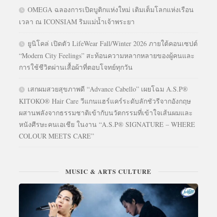
OMEGA ฉลองการเปิดบูติกแห่งใหม่ เติมเต็มโลกแห่งเรือน
เวลา ณ ICONSIAM ริมแม่น้ำเจ้าพระยา
ยูนิโคล่ เปิดตัว LifeWear Fall/Winter 2026 ภายใต้คอนเซปต์
“Modern City Feelings” สะท้อนความหลากหลายของผู้คนและ
การใช้ชีวิตผ่านเสื้อผ้าที่ตอบโจทย์ทุกวัน
เสกผมสวยสุขภาพดี “Advance Cabello” เผยโฉม A.S.P®
KITOKO® Hair Care วีแกนแฮร์แคร์ระดับลักชัวรีจากอังกฤษ
ผสานพลังจากธรรมชาติเข้ากับนวัตกรรมที่เข้าใจเส้นผมและ
หนังศีรษะคนเอเชีย ในงาน “A.S.P® SIGNATURE – WHERE
COLOUR MEETS CARE”
MUSIC & ARTS CULTURE