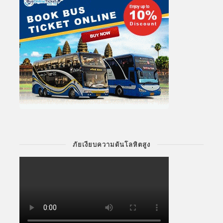
ภัยเงียบความดันโลหิตสูง