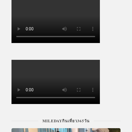
MILEDAYกินเที่ยว365วัน