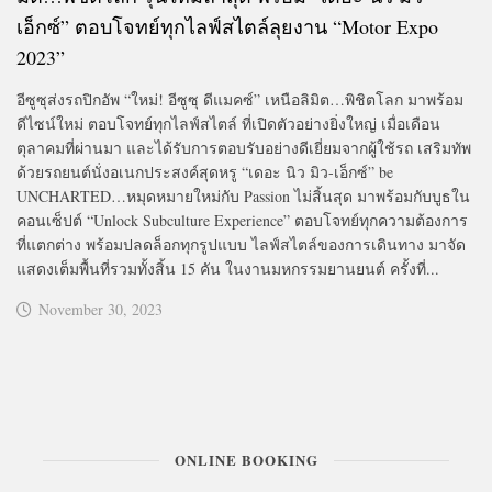
เอ็กซ์” ตอบโจทย์ทุกไลฟ์สไตล์ลุยงาน “Motor Expo
2023”
อีซูซุส่งรถปิกอัพ “ใหม่! อีซูซุ ดีแมคซ์” เหนือลิมิต…พิชิตโลก มาพร้อม
ดีไซน์ใหม่ ตอบโจทย์ทุกไลฟ์สไตล์ ที่เปิดตัวอย่างยิ่งใหญ่ เมื่อเดือน
ตุลาคมที่ผ่านมา และได้รับการตอบรับอย่างดีเยี่ยมจากผู้ใช้รถ เสริมทัพ
ด้วยรถยนต์นั่งอเนกประสงค์สุดหรู “เดอะ นิว มิว-เอ็กซ์” be
UNCHARTED…หมุดหมายใหม่กับ Passion ไม่สิ้นสุด มาพร้อมกับบูธใน
คอนเซ็ปต์ “Unlock Subculture Experience” ตอบโจทย์ทุกความต้องการ
ที่แตกต่าง พร้อมปลดล็อกทุกรูปแบบ ไลฟ์สไตล์ของการเดินทาง มาจัด
แสดงเต็มพื้นที่รวมทั้งสิ้น 15 คัน ในงานมหกรรมยานยนต์ ครั้งที่...
November 30, 2023
ONLINE BOOKING