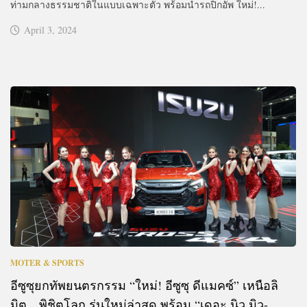
ท่ามกลางธรรมชาติในแบบเฉพาะตัว พร้อมนำรถปิกอัพ ใหม่!...
April 3, 2024
MOTER & SPORTS
อีซูซุยกทัพยนตรกรรม “ใหม่! อีซูซุ ดีแมคซ์” เหนือลิ
มิต…พิชิตโลก รุ่นใหม่ล่าสุด พร้อม “เดอะ นิว มิว-