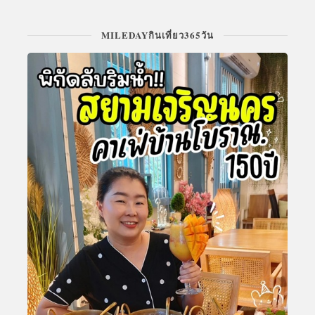
MILEDAYกินเที่ยว365วัน