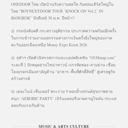
ONEDOOR ไทย เปิดบ้านรับความสดใส กับคอนเสิร์ตใหญ่ใน
ไทย “BOYNEXTDOOR TOUR ‘KNOCK ON Vol.2’ IN
BANGKOK” ปักดีเดย์ 30 ม.ค. ปีหน้า!!
กรมบังคับคดี กระทรวงยุติธรรม ประกาศความพร้อมอีกครั้ง
ในการเข้าร่วมงานมหกรรมทางการเงินครั้งยิ่งใหญ่ของภาค
ตะวันออกเฉียงเหนือ Money Expo Korat 2026
จุฬาฯ เปิดตัวนิทรรศการและแอปพลิเคชัน “OUHmap.com”
ระยะที่ 2 ปักหมุดย่านไชน่าทาวน์–บรรทัดทอง–สามย่าน เชื่อม
โยงมรดกเมืองสามัญด้าน “อาหาร–พื้นที่ศักดิ์สิทธิ์” สู่เศรษฐกิจ
สร้างสรรค์
เดอะไนน์ เซ็นเตอร์ พระราม 9 ตอกย้ำเทรนด์สุขภาพสาย
สนุก ‘AEROBIC PARTY’ เบิร์นแคลอรีเผาผลาญไขมัน กระแส
ตอบรับแรงเกินต้าน
MUSIC & ARTS CULTURE