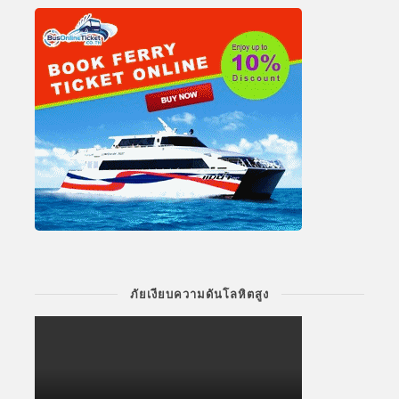
ภัยเงียบความดันโลหิตสูง