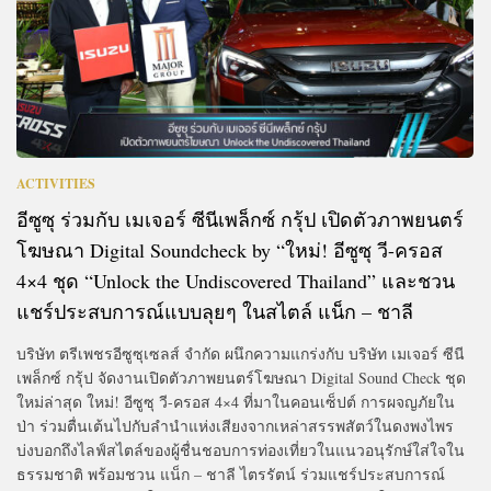
ACTIVITIES
อีซูซุ ร่วมกับ เมเจอร์ ซีนีเพล็กซ์ กรุ้ป เปิดตัวภาพยนตร์
โฆษณา Digital Soundcheck by “ใหม่! อีซูซุ วี-ครอส
4×4 ชุด “Unlock the Undiscovered Thailand” และชวน
แชร์ประสบการณ์แบบลุยๆ ในสไตล์ แน็ก – ชาลี
บริษัท ตรีเพชรอีซูซุเซลส์ จำกัด ผนึกความแกร่งกับ บริษัท เมเจอร์ ซีนี
เพล็กซ์ กรุ้ป จัดงานเปิดตัวภาพยนตร์โฆษณา Digital Sound Check ชุด
ใหม่ล่าสุด ใหม่! อีซูซุ วี-ครอส 4×4 ที่มาในคอนเซ็ปต์ การผจญภัยใน
ป่า ร่วมตื่นเต้นไปกับลำนำแห่งเสียงจากเหล่าสรรพสัตว์ในดงพงไพร
บ่งบอกถึงไลฟ์สไตล์ของผู้ชื่นชอบการท่องเที่ยวในแนวอนุรักษ์ใส่ใจใน
ธรรมชาติ พร้อมชวน แน็ก – ชาลี ไตรรัตน์ ร่วมแชร์ประสบการณ์