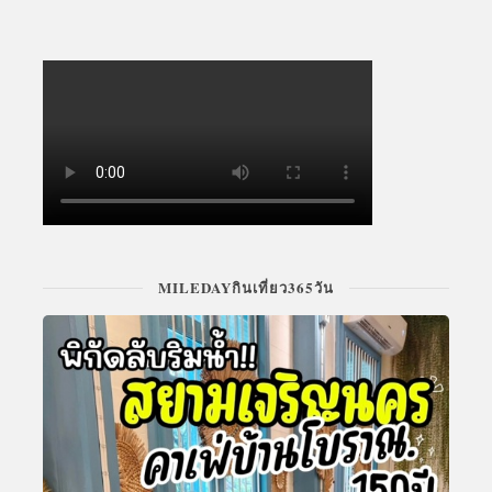
MILEDAYกินเที่ยว365วัน