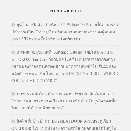
POPULAR POST
ยูนิโคล่ เปิดตัว LifeWear Fall/Winter 2026 ภายใต้คอนเซปต์
“Modern City Feelings” สะท้อนความหลากหลายของผู้คนและ
การใช้ชีวิตผ่านเสื้อผ้าที่ตอบโจทย์ทุกวัน
เสกผมสวยสุขภาพดี “Advance Cabello” เผยโฉม A.S.P®
KITOKO® Hair Care วีแกนแฮร์แคร์ระดับลักชัวรีจากอังกฤษ
ผสานพลังจากธรรมชาติเข้ากับนวัตกรรมที่เข้าใจเส้นผมและ
หนังศีรษะคนเอเชีย ในงาน “A.S.P® SIGNATURE – WHERE
COLOUR MEETS CARE”
ททท. ร่วมมือกับ จุฬาลงกรณ์มหาวิทยาลัย จัดสัมมนาทาง
วิชาการและการตลาดเชิงรุก แนะเคล็ดลับปรับธุรกิจท่องเที่ยว
ไทย “ขายได้ ขายดี ขายนาน”
ถึงคิวเด็กข้างบ้าน!! BOYNEXTDOOR เคาะประตูเรียก
ONEDOOR ไทย เปิดบ้านรับความสดใส กับคอนเสิร์ตใหญ่ใน