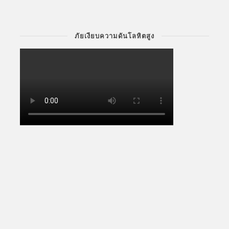
ภัยเงียบความดันโลหิตสูง