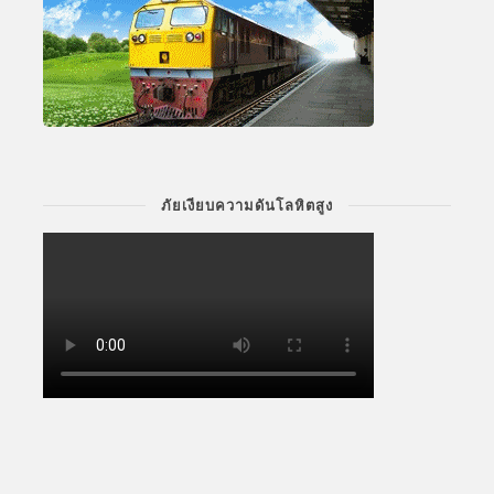
ภัยเงียบความดันโลหิตสูง