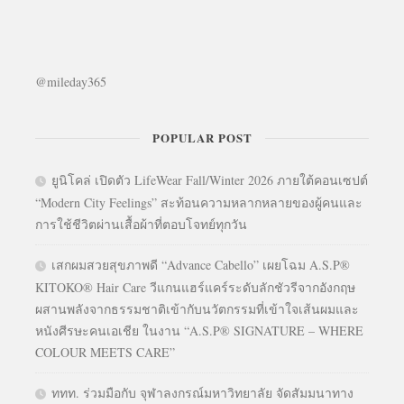
@mileday365
POPULAR POST
ยูนิโคล่ เปิดตัว LifeWear Fall/Winter 2026 ภายใต้คอนเซปต์
“Modern City Feelings” สะท้อนความหลากหลายของผู้คนและ
การใช้ชีวิตผ่านเสื้อผ้าที่ตอบโจทย์ทุกวัน
เสกผมสวยสุขภาพดี “Advance Cabello” เผยโฉม A.S.P®
KITOKO® Hair Care วีแกนแฮร์แคร์ระดับลักชัวรีจากอังกฤษ
ผสานพลังจากธรรมชาติเข้ากับนวัตกรรมที่เข้าใจเส้นผมและ
หนังศีรษะคนเอเชีย ในงาน “A.S.P® SIGNATURE – WHERE
COLOUR MEETS CARE”
ททท. ร่วมมือกับ จุฬาลงกรณ์มหาวิทยาลัย จัดสัมมนาทาง