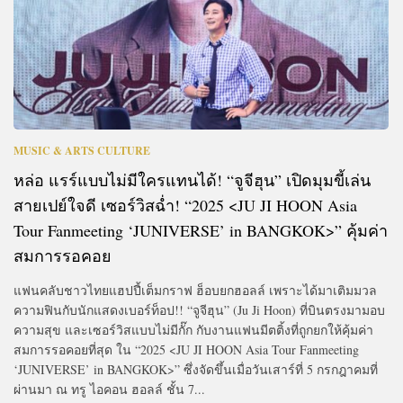
MUSIC & ARTS CULTURE
หล่อ แรร์แบบไม่มีใครแทนได้! “จูจีฮุน” เปิดมุมขี้เล่น
สายเปย์ใจดี เซอร์วิสฉ่ำ! “2025 <JU JI HOON Asia
Tour Fanmeeting ‘JUNIVERSE’ in BANGKOK>” คุ้มค่า
สมการรอคอย
แฟนคลับชาวไทยแฮปปี้เต็มกราฟ ฮ็อบยกฮอลล์ เพราะได้มาเติมมวล
ความฟินกับนักแสดงเบอร์ท็อป!! “จูจีฮุน” (Ju Ji Hoon) ที่บินตรงมามอบ
ความสุข และเซอร์วิสแบบไม่มีกั๊ก กับงานแฟนมีตติ้งที่ถูกยกให้คุ้มค่า
สมการรอคอยที่สุด ใน “2025 <JU JI HOON Asia Tour Fanmeeting
‘JUNIVERSE’ in BANGKOK>” ซึ่งจัดขึ้นเมื่อวันเสาร์ที่ 5 กรกฎาคมที่
ผ่านมา ณ ทรู ไอคอน ฮอลล์ ชั้น 7...