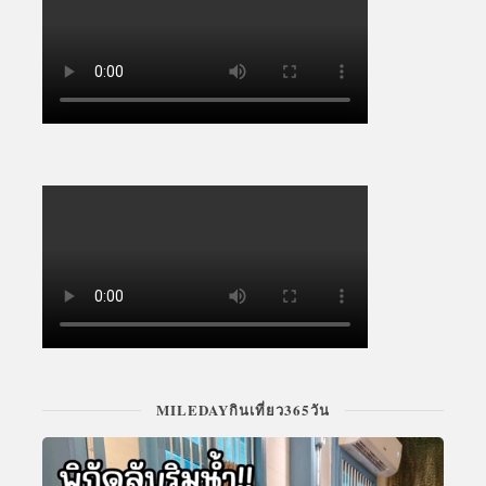
MILEDAYกินเที่ยว365วัน