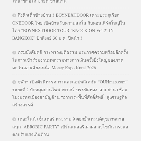
ไทย “ขายได้ ขายดี ขายนาน”
ถึงคิวเด็กข้างบ้าน!! BOYNEXTDOOR เคาะประตูเรียก
ONEDOOR ไทย เปิดบ้านรับความสดใส กับคอนเสิร์ตใหญ่ใน
ไทย “BOYNEXTDOOR TOUR ‘KNOCK ON Vol.2’ IN
BANGKOK” ปักดีเดย์ 30 ม.ค. ปีหน้า!!
กรมบังคับคดี กระทรวงยุติธรรม ประกาศความพร้อมอีกครั้ง
ในการเข้าร่วมงานมหกรรมทางการเงินครั้งยิ่งใหญ่ของภาค
ตะวันออกเฉียงเหนือ Money Expo Korat 2026
จุฬาฯ เปิดตัวนิทรรศการและแอปพลิเคชัน “OUHmap.com”
ระยะที่ 2 ปักหมุดย่านไชน่าทาวน์–บรรทัดทอง–สามย่าน เชื่อม
โยงมรดกเมืองสามัญด้าน “อาหาร–พื้นที่ศักดิ์สิทธิ์” สู่เศรษฐกิจ
สร้างสรรค์
เดอะไนน์ เซ็นเตอร์ พระราม 9 ตอกย้ำเทรนด์สุขภาพสาย
สนุก ‘AEROBIC PARTY’ เบิร์นแคลอรีเผาผลาญไขมัน กระแส
ตอบรับแรงเกินต้าน