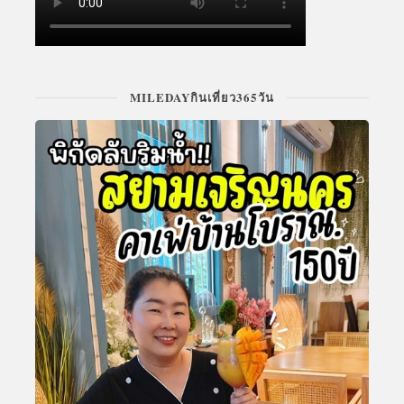
MILEDAYกินเที่ยว365วัน