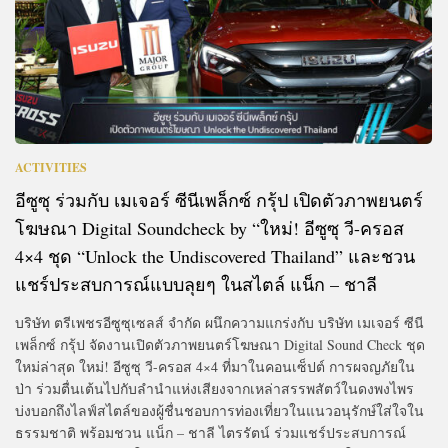
ACTIVITIES
อีซูซุ ร่วมกับ เมเจอร์ ซีนีเพล็กซ์ กรุ้ป เปิดตัวภาพยนตร์
โฆษณา Digital Soundcheck by “ใหม่! อีซูซุ วี-ครอส
4×4 ชุด “Unlock the Undiscovered Thailand” และชวน
แชร์ประสบการณ์แบบลุยๆ ในสไตล์ แน็ก – ชาลี
บริษัท ตรีเพชรอีซูซุเซลส์ จำกัด ผนึกความแกร่งกับ บริษัท เมเจอร์ ซีนี
เพล็กซ์ กรุ้ป จัดงานเปิดตัวภาพยนตร์โฆษณา Digital Sound Check ชุด
ใหม่ล่าสุด ใหม่! อีซูซุ วี-ครอส 4×4 ที่มาในคอนเซ็ปต์ การผจญภัยใน
ป่า ร่วมตื่นเต้นไปกับลำนำแห่งเสียงจากเหล่าสรรพสัตว์ในดงพงไพร
บ่งบอกถึงไลฟ์สไตล์ของผู้ชื่นชอบการท่องเที่ยวในแนวอนุรักษ์ใส่ใจใน
ธรรมชาติ พร้อมชวน แน็ก – ชาลี ไตรรัตน์ ร่วมแชร์ประสบการณ์