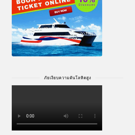
ภัยเงียบความดันโลหิตสูง