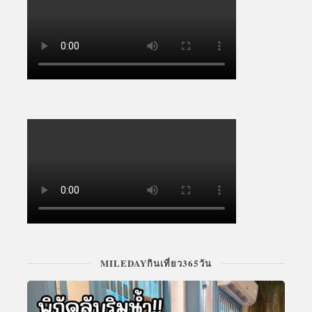
MILEDAYกินเที่ยว365วัน