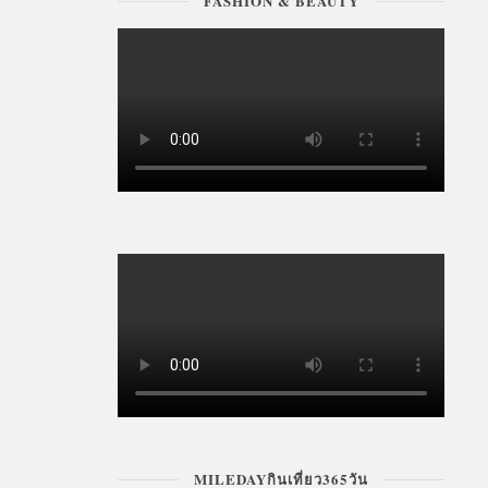
FASHION & BEAUTY
MILEDAYกินเที่ยว365วัน