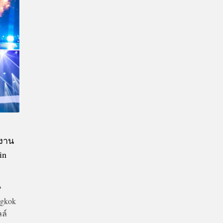
CTIVITIES
&
EVENT
DEAL
บงาน
in
P
ngkok
ล์