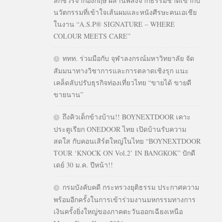
ลักชัวรีจากอังกฤษ ผสานพลังจากธรรมชาติเข้ากับ
นวัตกรรมที่เข้าใจเส้นผมและหนังศีรษะคนเอเชีย
ในงาน “A.S.P® SIGNATURE – WHERE
COLOUR MEETS CARE”
ททท. ร่วมมือกับ จุฬาลงกรณ์มหาวิทยาลัย จัด
สัมมนาทางวิชาการและการตลาดเชิงรุก แนะ
เคล็ดลับปรับธุรกิจท่องเที่ยวไทย “ขายได้ ขายดี
ขายนาน”
ถึงคิวเด็กข้างบ้าน!! BOYNEXTDOOR เคาะ
ประตูเรียก ONEDOOR ไทย เปิดบ้านรับความ
สดใส กับคอนเสิร์ตใหญ่ในไทย “BOYNEXTDOOR
TOUR ‘KNOCK ON Vol.2’ IN BANGKOK” ปักดี
เดย์ 30 ม.ค. ปีหน้า!!
กรมบังคับคดี กระทรวงยุติธรรม ประกาศความ
พร้อมอีกครั้งในการเข้าร่วมงานมหกรรมทางการ
เงินครั้งยิ่งใหญ่ของภาคตะวันออกเฉียงเหนือ