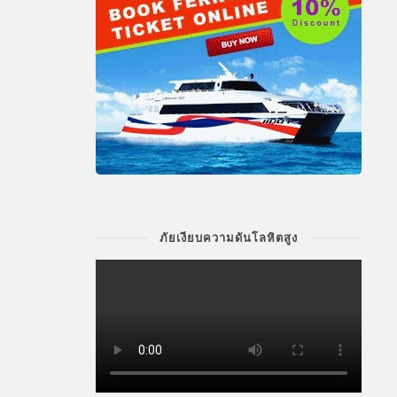
ภัยเงียบความดันโลหิตสูง