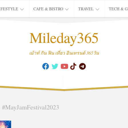
IFESTYLE
CAFE & BISTRO
TRAVEL
TECH & 
IFE
BISTRO
TIEW
Mileday365
HEALTH
THAI
CAFE
HOTEL
INTER
REVIEW
TRIP
เม้าท์ กิน ฟิน เที่ยว อินเทรนด์ 365วัน
MUSIC
&
ARTS
CULTURE
FASHION
&
BEAUTY
:
#MayJamFestival2023
MOVIE
&
SERIES