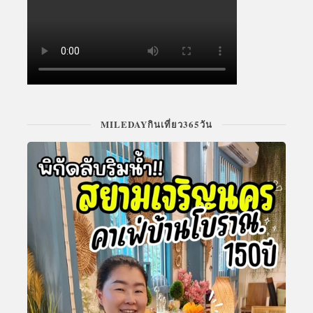
MILEDAYกินเที่ยว365วัน