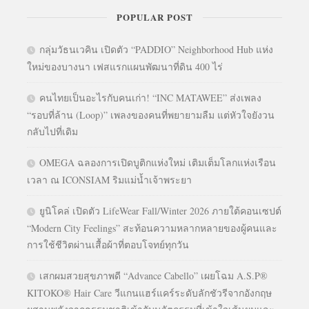
POPULAR POST
กลุ่มวัธนเวคิน เปิดตัว “PADDIO” Neighborhood Hub แห่ง
ใหม่ของบางนา เฟสแรกแผนพัฒนาที่ดิน 400 ไร่
คนไทยเป็นอะไรกับคนเก่า! “INC MATAWEE” ส่งเพลง
“รอบที่ล้าน (Loop)” เพลงของคนที่พยายามลืม แต่หัวใจยังวน
กลับไปที่เดิม
OMEGA ฉลองการเปิดบูติกแห่งใหม่ เติมเต็มโลกแห่งเรือน
เวลา ณ ICONSIAM ริมแม่น้ำเจ้าพระยา
ยูนิโคล่ เปิดตัว LifeWear Fall/Winter 2026 ภายใต้คอนเซปต์
“Modern City Feelings” สะท้อนความหลากหลายของผู้คนและ
การใช้ชีวิตผ่านเสื้อผ้าที่ตอบโจทย์ทุกวัน
เสกผมสวยสุขภาพดี “Advance Cabello” เผยโฉม A.S.P®
KITOKO® Hair Care วีแกนแฮร์แคร์ระดับลักชัวรีจากอังกฤษ