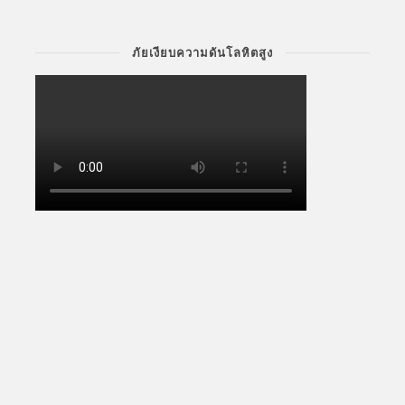
ภัยเงียบความดันโลหิตสูง