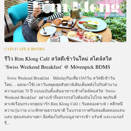
CAFE
/
CAFE & BISTRO
รีวิว Rim Klong Café สวัสดีเช้าวันใหม่ สไตล์สวิส
‘Swiss Weekend Breakfast’ @ Mövenpick BDMS
Swiss Weekend Breakfast Miledayกินเที่ยว365วัน สวัสดีเช้าวัน
ใหม่… ออกมาใช้เวลาวันหยุดสุดสัปดาห์เติมเต็มพลังไปกับตำนาน
ความอร่อย 70 ปี แบบฉบับดั้งเดิมอาหารเช้าสไตล์คนสวิส ‘Swiss
Weekend Breakfast’ อย่างเข้าถึงอรรถรสไปต้องบินไปไกล พบกันที่
คาเฟ่เรือนกระจกสุดน่ารัก Rim Klong Café ( ริมคลองคาเฟ่ ) หลีกหนี
ความวุ่นวาย แวะทักทายธรรมชาติ ในบรรยากาศริมสองฝั่งคลองแสน
แสบ สุดแสนสบายตา อิ่มท้องไปกับเมนูอาหารเช้า บรันซ์ และเบเกอร์
รี่...