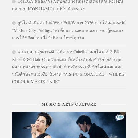
OMEGA ฉลองการเปิดบูติกแห่งใหม่ เติมเต็มโลกแห่งเรือน
เวลา ณ ICONSIAM ริมแม่น้ำเจ้าพระยา
ยูนิโคล่ เปิดตัว LifeWear Fall/Winter 2026 ภายใต้คอนเซปต์
“Modern City Feelings” สะท้อนความหลากหลายของผู้คนและ
การใช้ชีวิตผ่านเสื้อผ้าที่ตอบโจทย์ทุกวัน
เสกผมสวยสุขภาพดี “Advance Cabello” เผยโฉม A.S.P®
KITOKO® Hair Care วีแกนแฮร์แคร์ระดับลักชัวรีจากอังกฤษ
ผสานพลังจากธรรมชาติเข้ากับนวัตกรรมที่เข้าใจเส้นผมและ
หนังศีรษะคนเอเชีย ในงาน “A.S.P® SIGNATURE – WHERE
COLOUR MEETS CARE”
MUSIC & ARTS CULTURE