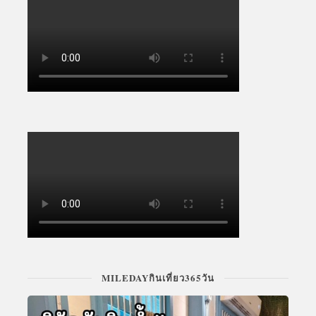
MILEDAYกินเที่ยว365วัน