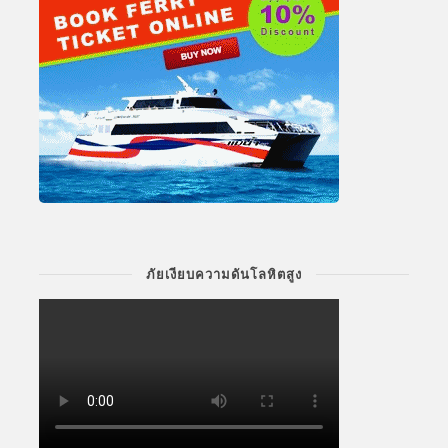
ภัยเงียบความดันโลหิตสูง