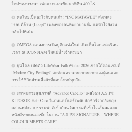
ใหม่ของบางนา เฟสแรกแผนพัฒนาที่ดิน 400 ไร่
คนไทยเป็นอะไรกับคนเก่า! “INC MATAWEE” ส่งเพลง
“รอบที่ล้าน (Loop)” เพลงของคนที่พยายามลืม แต่หัวใจยังวน
กลับไปที่เดิม
OMEGA ฉลองการเปิดบูติกแห่งใหม่ เติมเต็มโลกแห่งเรือน
เวลา ณ ICONSIAM ริมแม่น้ำเจ้าพระยา
ยูนิโคล่ เปิดตัว LifeWear Fall/Winter 2026 ภายใต้คอนเซปต์
“Modern City Feelings” สะท้อนความหลากหลายของผู้คนและ
การใช้ชีวิตผ่านเสื้อผ้าที่ตอบโจทย์ทุกวัน
เสกผมสวยสุขภาพดี “Advance Cabello” เผยโฉม A.S.P®
KITOKO® Hair Care วีแกนแฮร์แคร์ระดับลักชัวรีจากอังกฤษ
ผสานพลังจากธรรมชาติเข้ากับนวัตกรรมที่เข้าใจเส้นผมและ
หนังศีรษะคนเอเชีย ในงาน “A.S.P® SIGNATURE – WHERE
COLOUR MEETS CARE”