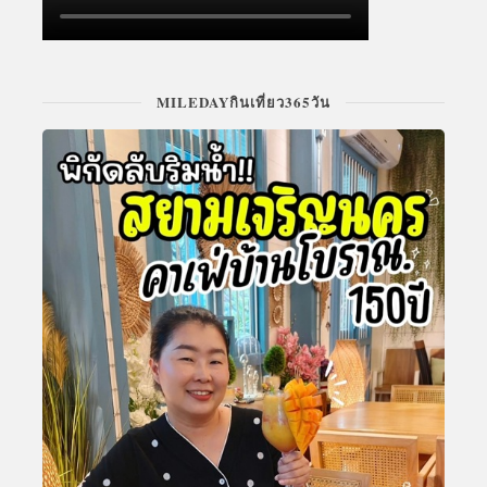
MILEDAYกินเที่ยว365วัน