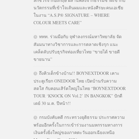
ลักชัวรีจากอังกฤษ ผสานพลังจากธรรมชาติเข้ากับ
นวัตกรรมที่เข้าใจเส้นผมและหนังศีรษะคนเอเชีย
ในงาน “A.S.P® SIGNATURE – WHERE
COLOUR MEETS CARE”
ททท. ร่วมมือกับ จุฬาลงกรณ์มหาวิทยาลัย จัด
สัมมนาทางวิชาการและการตลาดเชิงรุก แนะ
เคล็ดลับปรับธุรกิจท่องเที่ยวไทย “ขายได้ ขายดี
ขายนาน”
ถึงคิวเด็กข้างบ้าน!! BOYNEXTDOOR เคาะ
ประตูเรียก ONEDOOR ไทย เปิดบ้านรับความ
สดใส กับคอนเสิร์ตใหญ่ในไทย “BOYNEXTDOOR
TOUR ‘KNOCK ON Vol.2’ IN BANGKOK” ปักดี
เดย์ 30 ม.ค. ปีหน้า!!
กรมบังคับคดี กระทรวงยุติธรรม ประกาศความ
พร้อมอีกครั้งในการเข้าร่วมงานมหกรรมทางการ
เงินครั้งยิ่งใหญ่ของภาคตะวันออกเฉียงเหนือ