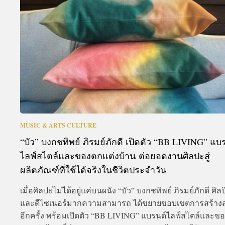
A
MUSIC & ARTS CULTURE
“บัว” บงกชทิพย์ ภิรมย์ภักดี เปิดตัว “BB LIVING” แบ
ไลฟ์สไตล์และของตกแต่งบ้าน ต่อยอดงานศิลปะสู่
ผลิตภัณฑ์ที่ใช้ได้จริงในชีวิตประจำวัน
เมื่อศิลปะไม่ได้อยู่แค่บนผนัง “บัว” บงกชทิพย์ ภิรมย์ภักดี ศิล
และดีไซเนอร์มากความสามารถ ได้ขยายขอบเขตการสร้างส
อีกครั้ง พร้อมเปิดตัว “BB LIVING” แบรนด์ไลฟ์สไตล์และข