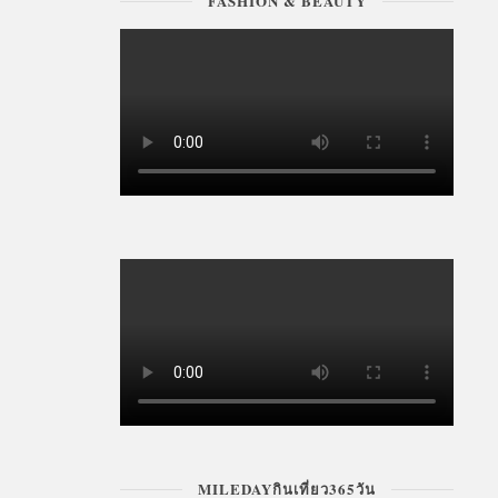
FASHION & BEAUTY
MILEDAYกินเที่ยว365วัน