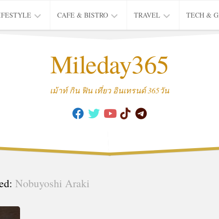
IFESTYLE
CAFE & BISTRO
TRAVEL
TECH & 
IFE
BISTRO
TIEW
Mileday365
HEALTH
THAI
CAFE
HOTEL
INTER
REVIEW
TRIP
เม้าท์ กิน ฟิน เที่ยว อินเทรนด์ 365วัน
MUSIC
&
ARTS
CULTURE
FASHION
&
BEAUTY
ed:
Nobuyoshi Araki
MOVIE
&
SERIES