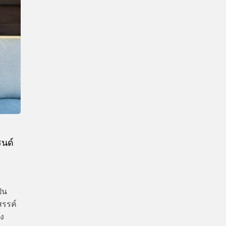
CTIVITIES
&
EVENT
DEAL
รนด์
ปิน
รรค์
อง