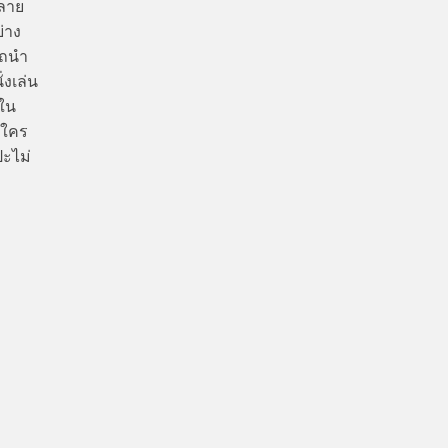
ลาย
่าง
รถนำ
่งเล่น
ลใน
อนใคร
ปะไม่