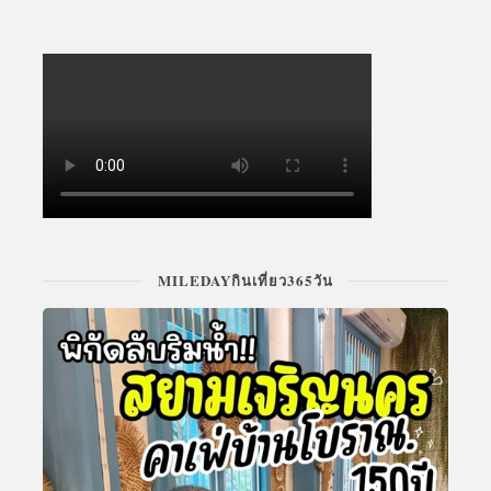
MILEDAYกินเที่ยว365วัน