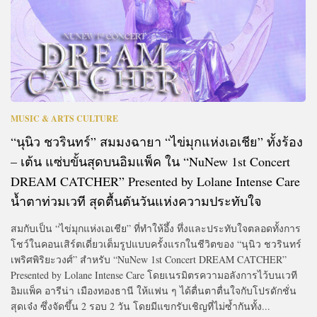
MUSIC & ARTS CULTURE
“นุนิว ชวรินทร์” สมมงฉายา “ไข่มุกแห่งเอเชีย” ทั้งร้อง
– เต้น แซ่บขั้นสุดบนอิมแพ็ค ใน “NuNew 1st Concert
DREAM CATCHER” Presented by Lolane Intense Care
น้ำตาท่วมเวที สุดตื้นตันวันแห่งความประทับใจ
สมกับเป็น “ไข่มุกแห่งเอเชีย” ที่ทำให้อึ้ง ทึ่งและประทับใจตลอดทั้งการ
โชว์ในคอนเสิร์ตเดี่ยวเต็มรูปแบบครั้งแรกในชีวิตของ “นุนิว ชวรินทร์
เพริศพิริยะวงศ์” สำหรับ “NuNew 1st Concert DREAM CATCHER”
Presented by Lolane Intense Care โดยเนรมิตรความอลังการไว้บนเวที
อิมแพ็ค อารีน่า เมืองทองธานี ให้แฟน ๆ ได้ตื่นตาตื่นใจกับโปรดักชั่น
สุดเจ๋ง ซึ่งจัดขึ้น 2 รอบ 2 วัน โดยมีแขกรับเชิญที่ไม่ซ้ำกันทั้ง...