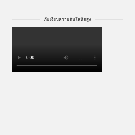
ภัยเงียบความดันโลหิตสูง