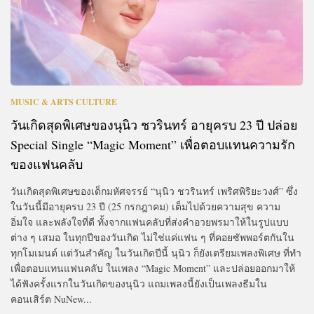
MUSIC & ARTS CULTURE
วันเกิดสุดพิเศษของนุนิว ชวรินทร์ อายุครบ 23 ปี ปล่อย
Special Single “Magic Moment” เพื่อตอบแทนความรัก
ของแฟนคลับ
วันเกิดสุดพิเศษของเด็กมหัศจรรย์ “นุนิว ชวรินทร์ เพริศพิริยะวงศ์” ซึ่ง
ในวันนี้มีอายุครบ 23 ปี (25 กรกฎาคม) เต็มไปด้วยความสุข ความ
อิ่มใจ และพลังใจที่ดี ทั้งจากแฟนคลับที่ส่งคำอวยพรมาให้ในรูปแบบ
ต่าง ๆ เสมอ ในทุกปีของวันเกิด ไม่ใช่แค่แฟน ๆ ที่คอยซัพพอร์ตกันใน
ทุกโมเมนต์ แต่วันสำคัญ ในวันเกิดปีนี้ นุนิว ก็ยังเตรียมเพลงพิเศษ ที่ทำ
เพื่อตอบแทนแฟนคลับ ในเพลง “Magic Moment” และปล่อยออกมาให้
ได้ฟังครั้งแรกในวันเกิดของนุนิว แถมเพลงนี้ยังเป็นเพลงธีมใน
คอนเสิร์ต NuNew...