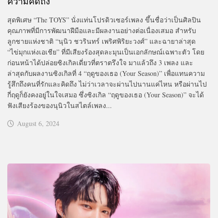
ความคิดถึง
สุดพิเศษ “The TOYS” นั่งแท่นโปรดิวเซอร์เพลง ขึ้นชื่อว่าเป็นศิลปิน
คุณภาพที่มีการพัฒนาฝีมือและมีผลงานอย่างต่อเนื่องเสมอ สำหรับ
ลูกชายแห่งชาติ “นุนิว ชวรินทร์ เพริศพิริยะวงศ์” และฉายาล่าสุด
“ไข่มุกแห่งเอเชีย” ที่มีเสียงร้องสุดละมุนเป็นเอกลักษณ์เฉพาะตัว โดย
ก่อนหน้าได้ปล่อยซิงเกิลเดี่ยวที่ตราตรึงใจ มาแล้วถึง 3 เพลง และ
ล่าสุดกับผลงานซิงเกิลที่ 4 “ฤดูของเธอ (Your Season)” เพื่อแทนความ
รู้สึกถึงคนที่รักและคิดถึง ไม่ว่าเวลาจะผ่านไปนานแค่ไหน หรือผ่านไป
กี่ฤดูก็ยังคงอยู่ในใจเสมอ ซึ่งซิงเกิล “ฤดูของเธอ (Your Season)” จะได้
ฟังเสียงร้องของนุนิวในสไตล์เพลง...
August 6, 2024