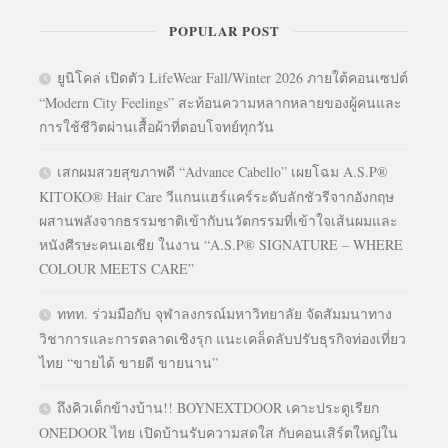
POPULAR POST
ยูนิโคล่ เปิดตัว LifeWear Fall/Winter 2026 ภายใต้คอนเซปต์
“Modern City Feelings” สะท้อนความหลากหลายของผู้คนและ
การใช้ชีวิตผ่านเสื้อผ้าที่ตอบโจทย์ทุกวัน
เสกผมสวยสุขภาพดี “Advance Cabello” เผยโฉม A.S.P®
KITOKO® Hair Care วีแกนแฮร์แคร์ระดับลักชัวรีจากอังกฤษ
ผสานพลังจากธรรมชาติเข้ากับนวัตกรรมที่เข้าใจเส้นผมและ
หนังศีรษะคนเอเชีย ในงาน “A.S.P® SIGNATURE – WHERE
COLOUR MEETS CARE”
ททท. ร่วมมือกับ จุฬาลงกรณ์มหาวิทยาลัย จัดสัมมนาทาง
วิชาการและการตลาดเชิงรุก แนะเคล็ดลับปรับธุรกิจท่องเที่ยว
ไทย “ขายได้ ขายดี ขายนาน”
ถึงคิวเด็กข้างบ้าน!! BOYNEXTDOOR เคาะประตูเรียก
ONEDOOR ไทย เปิดบ้านรับความสดใส กับคอนเสิร์ตใหญ่ใน