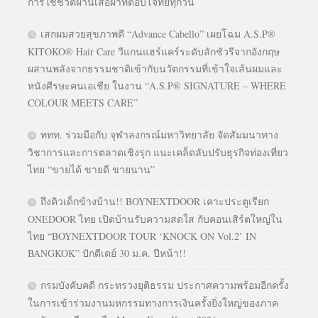
การใช้ชีวิตผ่านเสื้อผ้าที่ตอบโจทย์ทุกวัน
เสกผมสวยสุขภาพดี “Advance Cabello” เผยโฉม A.S.P®
KITOKO® Hair Care วีแกนแฮร์แคร์ระดับลักชัวรีจากอังกฤษ
ผสานพลังจากธรรมชาติเข้ากับนวัตกรรมที่เข้าใจเส้นผมและ
หนังศีรษะคนเอเชีย ในงาน “A.S.P® SIGNATURE – WHERE
COLOUR MEETS CARE”
ททท. ร่วมมือกับ จุฬาลงกรณ์มหาวิทยาลัย จัดสัมมนาทาง
วิชาการและการตลาดเชิงรุก แนะเคล็ดลับปรับธุรกิจท่องเที่ยว
ไทย “ขายได้ ขายดี ขายนาน”
ถึงคิวเด็กข้างบ้าน!! BOYNEXTDOOR เคาะประตูเรียก
ONEDOOR ไทย เปิดบ้านรับความสดใส กับคอนเสิร์ตใหญ่ใน
ไทย “BOYNEXTDOOR TOUR ‘KNOCK ON Vol.2’ IN
BANGKOK” ปักดีเดย์ 30 ม.ค. ปีหน้า!!
กรมบังคับคดี กระทรวงยุติธรรม ประกาศความพร้อมอีกครั้ง
ในการเข้าร่วมงานมหกรรมทางการเงินครั้งยิ่งใหญ่ของภาค