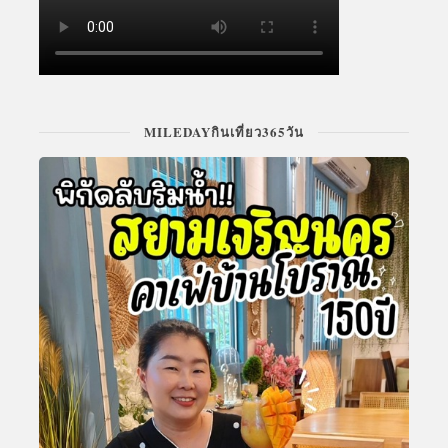
MILEDAYกินเที่ยว365วัน