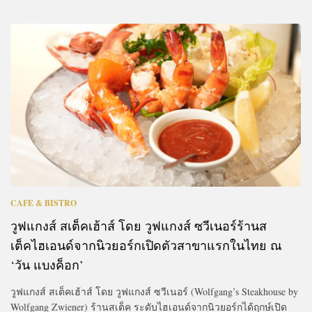
CAFE & BISTRO
วูฟแกงส์ สเต็คเฮ้าส์ โดย วูฟแกงส์ ซวีเนอร์ร้านส
เต็คไฮเอนด์จากนิวยอร์กเปิดตัวสาขาแรกในไทย ณ
‘วัน แบงค็อก’
วูฟแกงส์ สเต็คเฮ้าส์ โดย วูฟแกงส์ ซวีเนอร์ (Wolfgang’s Steakhouse by
Wolfgang Zwiener) ร้านสเต็ค ระดับไฮเอนด์จากนิวยอร์กได้ฤกษ์เปิด