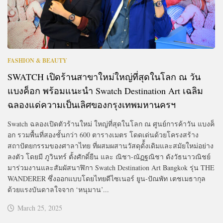
FASHION & BEAUTY
SWATCH เปิดร้านสาขาใหม่ใหญ่ที่สุดในโลก ณ วัน
แบงค็อก พร้อมแนะนำ Swatch Destination Art เฉลิม
ฉลองแด่ความเป็นเลิศของกรุงเทพมหานครฯ
Swatch ฉลองเปิดตัวร้านใหม่ ใหญ่ที่สุดในโลก ณ ศูนย์การค้าวัน แบงค็
อก รวมพื้นที่สองชั้นกว่า 600 ตารางเมตร โดดเด่นด้วยโครงสร้าง
สถาปัตยกรรมของศาลาไทย ที่ผสมผสานวัสดุดั้้งเดิมและสมัยใหม่อย่าง
ลงตัว โดยมี ภูวินทร์ ตั้งศักดิ์ยืน และ ณิชา-ณัฏฐณิชา ดังวัธนาวณิชย์
มาร่วมงานและสัมผัสนาฬิกา Swatch Destination Art Bangkok รุ่น THE
WANDERER ซึ่งออกแบบโดยไทยดีไซเนอร์ ยูน-ปัณพัท เตชเมธากุล
ด้วยแรงบันดาลใจจาก ‘หนุมาน’...
March 25, 2025