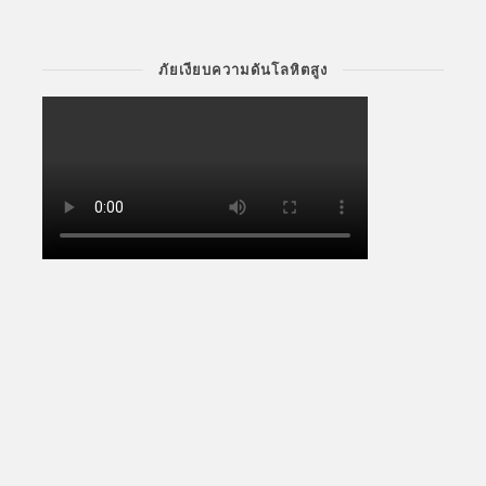
ภัยเงียบความดันโลหิตสูง