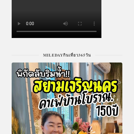
MILEDAYกินเที่ยว365วัน