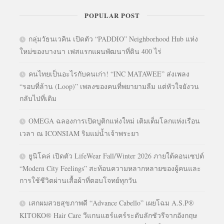
POPULAR POST
กลุ่มวัธนเวคิน เปิดตัว “PADDIO” Neighborhood Hub แห่ง
ใหม่ของบางนา เฟสแรกแผนพัฒนาที่ดิน 400 ไร่
คนไทยเป็นอะไรกับคนเก่า! “INC MATAWEE” ส่งเพลง
“รอบที่ล้าน (Loop)” เพลงของคนที่พยายามลืม แต่หัวใจยังวน
กลับไปที่เดิม
OMEGA ฉลองการเปิดบูติกแห่งใหม่ เติมเต็มโลกแห่งเรือน
เวลา ณ ICONSIAM ริมแม่น้ำเจ้าพระยา
ยูนิโคล่ เปิดตัว LifeWear Fall/Winter 2026 ภายใต้คอนเซปต์
“Modern City Feelings” สะท้อนความหลากหลายของผู้คนและ
การใช้ชีวิตผ่านเสื้อผ้าที่ตอบโจทย์ทุกวัน
เสกผมสวยสุขภาพดี “Advance Cabello” เผยโฉม A.S.P®
KITOKO® Hair Care วีแกนแฮร์แคร์ระดับลักชัวรีจากอังกฤษ