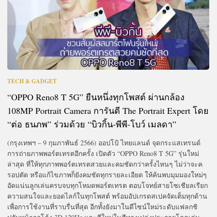
TECH & GADGET
“OPPO Reno8 T 5G” ยืนหนึ่งทุกโพสต์ ผ่านกล้อง
108MP Portrait Camera การันตี The Portrait Expert โดย
“ต่อ ธนภพ” ร่วมด้วย “บิวกิ้น-พีพี-โบว์ เมลดา”
(กรุงเทพฯ – 9 กุมภาพันธ์ 2566) ออปโป้ ไทยแลนด์ จุดกระแสเทรนด์
การถ่ายภาพพอร์ตเทรตอีกครั้ง เปิดตัว “OPPO Reno8 T 5G” รุ่นใหม่
ล่าสุด ที่ให้ทุกภาพพอร์ตเทรตสวยและคมชัดกว่าครั้งไหนๆ ไม่ว่าจะค
รอปตัด หรือแก้ไขภาพก็ยังคมชัดทุกรายละเอียด ให้ค้นพบมุมมองใหม่ๆ
อัดแน่นลูกเล่นครบจบทุกโหมดพอร์ตเทรต ตอบโจทย์สายโซเชียลเรียก
ความสนใจและยอดไลก์ในทุกโพสต์ พร้อมอัปเกรดสเปคจัดเต็มทุกด้าน
เพื่อการใช้งานที่ราบรื่นที่สุด อีกทั้งยังมาในดีไซน์ใหม่ระดับแฟลกชิ