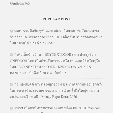
@mileday365
POPULAR POST
ททท. ร่วมมือกับ จุฬาลงกรณ์มหาวิทยาลัย จัดสัมมนาทาง
วิชาการและการตลาดเชิงรุก แนะเคล็ดลับปรับธุรกิจท่องเที่ยว
ไทย “ขายได้ ขายดี ขายนาน”
ถึงคิวเด็กข้างบ้าน!! BOYNEXTDOOR เคาะประตูเรียก
ONEDOOR ไทย เปิดบ้านรับความสดใส กับคอนเสิร์ตใหญ่ใน
ไทย “BOYNEXTDOOR TOUR ‘KNOCK ON Vol.2’ IN
BANGKOK” ปักดีเดย์ 30 ม.ค. ปีหน้า!!
กรมบังคับคดี กระทรวงยุติธรรม ประกาศความพร้อมอีกครั้ง
ในการเข้าร่วมงานมหกรรมทางการเงินครั้งยิ่งใหญ่ของภาค
ตะวันออกเฉียงเหนือ Money Expo Korat 2026
จุฬาฯ เปิดตัวนิทรรศการและแอปพลิเคชัน “OUHmap.com”