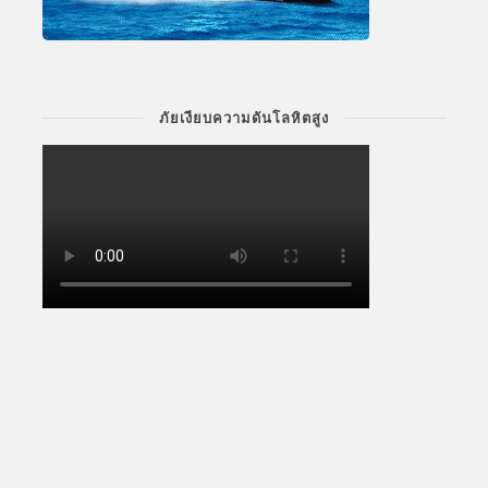
ภัยเงียบความดันโลหิตสูง