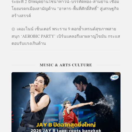
ระยะที่ 2 ปักหมุดย่านไชน่าทาวน์–บรรทัดทอง–สามย่าน เชื่อม
โยงมรดกเมืองสามัญด้าน “อาหาร–พื้นที่ศักดิ์สิทธิ์” สู่เศรษฐกิจ
สร้างสรรค์
เดอะไนน์ เซ็นเตอร์ พระราม 9 ตอกย้ำเทรนด์สุขภาพสาย
สนุก ‘AEROBIC PARTY’ เบิร์นแคลอรีเผาผลาญไขมัน กระแส
ตอบรับแรงเกินต้าน
MUSIC & ARTS CULTURE