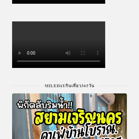
MILEDAYกินเที่ยว365วัน