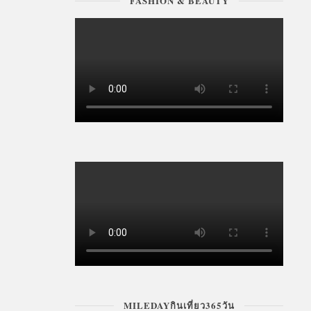
FASHION & BEAUTY
MILEDAYกินเที่ยว365วัน