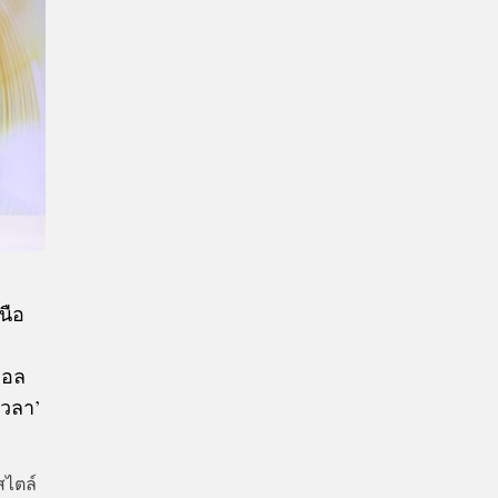
CTIVITIES
&
EVENT
DEAL
นือ
คอล
เวลา’
สไตล์