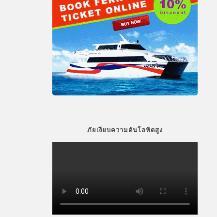
ภัยเงียบความดันโลหิตสูง