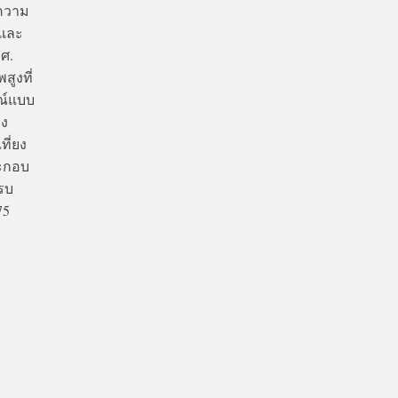
ะความ
กและ
.ศ.
ูงที่
ณ์แบบ
าง
ที่ยง
ะกอบ
รบ
75