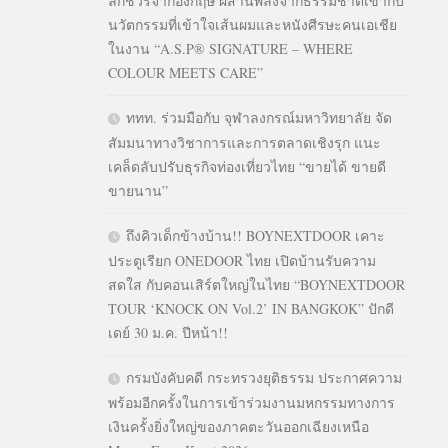
ลักชัวรีจากอังกฤษ ผสานพลังจากธรรมชาติเข้ากับ
นวัตกรรมที่เข้าใจเส้นผมและหนังศีรษะคนเอเชีย
ในงาน “A.S.P® SIGNATURE – WHERE
COLOUR MEETS CARE”
ททท. ร่วมมือกับ จุฬาลงกรณ์มหาวิทยาลัย จัด
สัมมนาทางวิชาการและการตลาดเชิงรุก แนะ
เคล็ดลับปรับธุรกิจท่องเที่ยวไทย “ขายได้ ขายดี
ขายนาน”
ถึงคิวเด็กข้างบ้าน!! BOYNEXTDOOR เคาะ
ประตูเรียก ONEDOOR ไทย เปิดบ้านรับความ
สดใส กับคอนเสิร์ตใหญ่ในไทย “BOYNEXTDOOR
TOUR ‘KNOCK ON Vol.2’ IN BANGKOK” ปักดี
เดย์ 30 ม.ค. ปีหน้า!!
กรมบังคับคดี กระทรวงยุติธรรม ประกาศความ
พร้อมอีกครั้งในการเข้าร่วมงานมหกรรมทางการ
เงินครั้งยิ่งใหญ่ของภาคตะวันออกเฉียงเหนือ