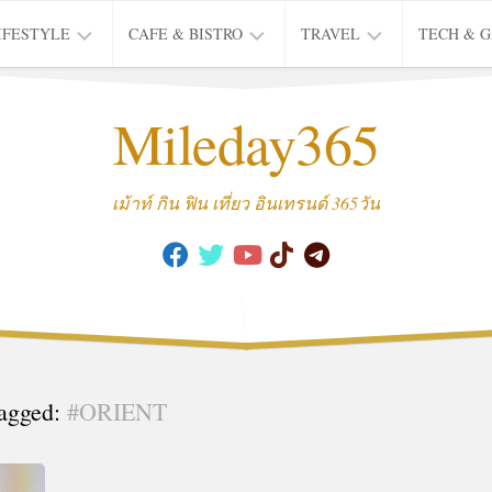
IFESTYLE
CAFE & BISTRO
TRAVEL
TECH & 
IFE
BISTRO
TIEW
Mileday365
HEALTH
THAI
CAFE
HOTEL
INTER
REVIEW
TRIP
เม้าท์ กิน ฟิน เที่ยว อินเทรนด์ 365วัน
MUSIC
&
ARTS
CULTURE
FASHION
&
BEAUTY
agged:
#ORIENT
MOVIE
&
SERIES