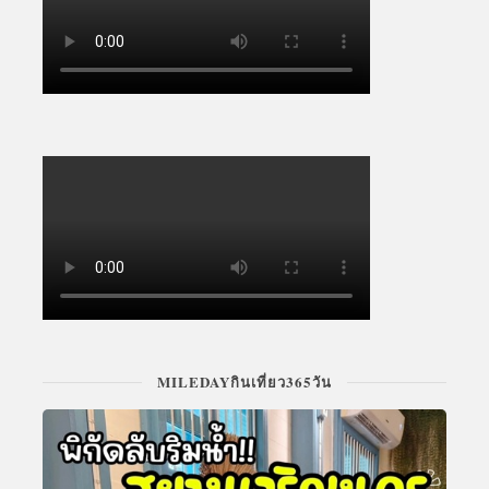
MILEDAYกินเที่ยว365วัน