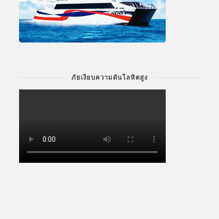
ภัยเงียบความดันโลหิตสูง