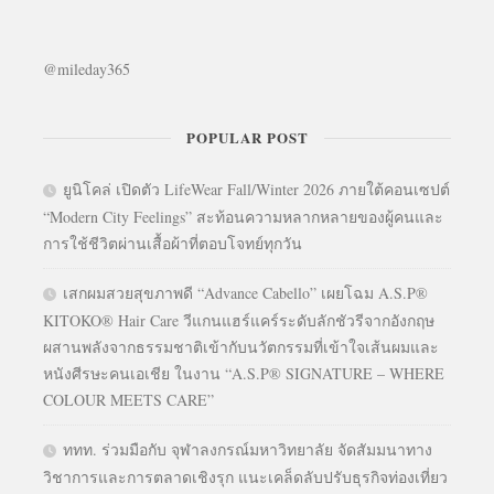
@mileday365
POPULAR POST
ยูนิโคล่ เปิดตัว LifeWear Fall/Winter 2026 ภายใต้คอนเซปต์
“Modern City Feelings” สะท้อนความหลากหลายของผู้คนและ
การใช้ชีวิตผ่านเสื้อผ้าที่ตอบโจทย์ทุกวัน
เสกผมสวยสุขภาพดี “Advance Cabello” เผยโฉม A.S.P®
KITOKO® Hair Care วีแกนแฮร์แคร์ระดับลักชัวรีจากอังกฤษ
ผสานพลังจากธรรมชาติเข้ากับนวัตกรรมที่เข้าใจเส้นผมและ
หนังศีรษะคนเอเชีย ในงาน “A.S.P® SIGNATURE – WHERE
COLOUR MEETS CARE”
ททท. ร่วมมือกับ จุฬาลงกรณ์มหาวิทยาลัย จัดสัมมนาทาง
วิชาการและการตลาดเชิงรุก แนะเคล็ดลับปรับธุรกิจท่องเที่ยว