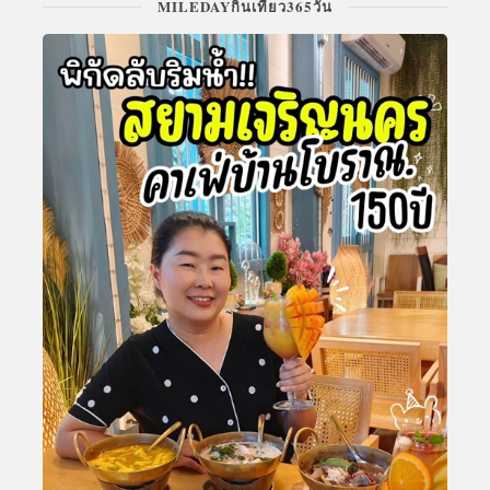
MILEDAYกินเที่ยว365วัน