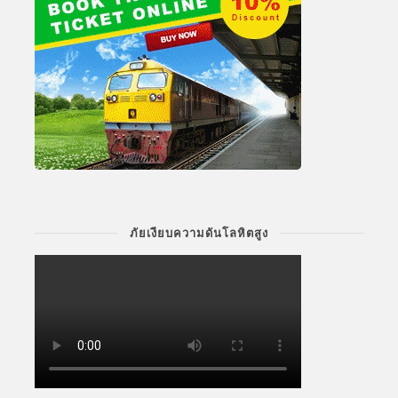
ภัยเงียบความดันโลหิตสูง