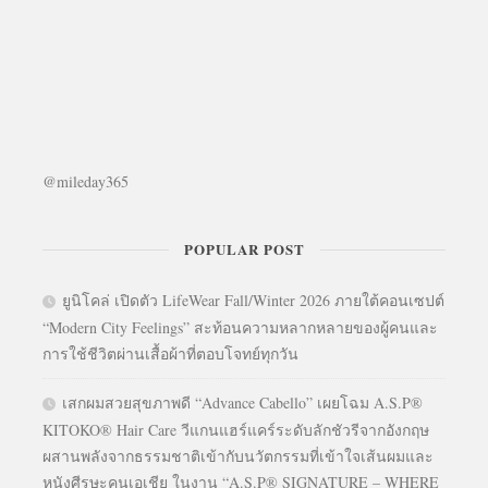
@mileday365
POPULAR POST
ยูนิโคล่ เปิดตัว LifeWear Fall/Winter 2026 ภายใต้คอนเซปต์
“Modern City Feelings” สะท้อนความหลากหลายของผู้คนและ
การใช้ชีวิตผ่านเสื้อผ้าที่ตอบโจทย์ทุกวัน
เสกผมสวยสุขภาพดี “Advance Cabello” เผยโฉม A.S.P®
KITOKO® Hair Care วีแกนแฮร์แคร์ระดับลักชัวรีจากอังกฤษ
ผสานพลังจากธรรมชาติเข้ากับนวัตกรรมที่เข้าใจเส้นผมและ
หนังศีรษะคนเอเชีย ในงาน “A.S.P® SIGNATURE – WHERE