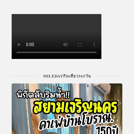
MILEDAYกินเที่ยว365วัน