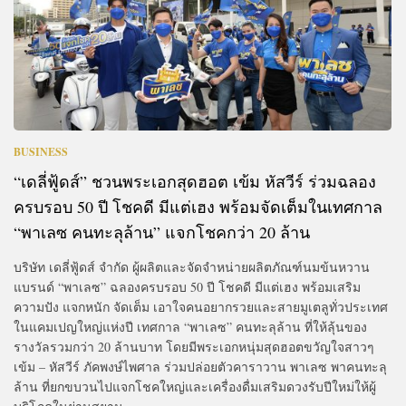
BUSINESS
“เดลี่ฟู้ดส์” ชวนพระเอกสุดฮอต เข้ม หัสวีร์ ร่วมฉลอง
ครบรอบ 50 ปี โชคดี มีแต่เฮง พร้อมจัดเต็มในเทศกาล
“พาเลซ คนทะลุล้าน” แจกโชคกว่า 20 ล้าน
บริษัท เดลี่ฟู้ดส์ จำกัด ผู้ผลิตและจัดจำหน่ายผลิตภัณฑ์นมข้นหวาน
แบรนด์ “พาเลซ” ฉลองครบรอบ 50 ปี โชคดี มีแต่เฮง พร้อมเสริม
ความปัง แจกหนัก จัดเต็ม เอาใจคนอยากรวยและสายมูเตลูทั่วประเทศ
ในแคมเปญใหญ่แห่งปี เทศกาล “พาเลซ” คนทะลุล้าน ที่ให้ลุ้นของ
รางวัลรวมกว่า 20 ล้านบาท โดยมีพระเอกหนุ่มสุดฮอตขวัญใจสาวๆ
เข้ม – หัสวีร์ ภัคพงษ์ไพศาล ร่วมปล่อยตัวคาราวาน พาเลซ พาคนทะลุ
ล้าน ที่ยกขบวนไปแจกโชคใหญ่และเครื่องดื่มเสริมดวงรับปีใหม่ให้ผู้