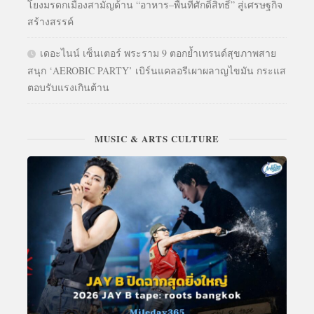
โยงมรดกเมืองสามัญด้าน “อาหาร–พื้นที่ศักดิ์สิทธิ์” สู่เศรษฐกิจ
สร้างสรรค์
เดอะไนน์ เซ็นเตอร์ พระราม 9 ตอกย้ำเทรนด์สุขภาพสาย
สนุก ‘AEROBIC PARTY’ เบิร์นแคลอรีเผาผลาญไขมัน กระแส
ตอบรับแรงเกินต้าน
MUSIC & ARTS CULTURE