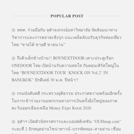
POPULAR POST
ททท. ร่วมมือกับ จุฬาลงกรณ์มหาวิทยาลัย จัดสัมมนาทาง
วิชาการและการตลาดเชิงรุก แนะเคล็ดลับปรับธุรกิจท่องเที่ยว
ไทย “ขายได้ ขายดี ขายนาน”
ถึงคิวเด็กข้างบ้าน!! BOYNEXTDOOR เคาะประตูเรียก
ONEDOOR ไทย เปิดบ้านรับความสดใส กับคอนเสิร์ตใหญ่ใน
ไทย “BOYNEXTDOOR TOUR ‘KNOCK ON Vol.2’ IN
BANGKOK” ปักดีเดย์ 30 ม.ค. ปีหน้า!!
กรมบังคับคดี กระทรวงยุติธรรม ประกาศความพร้อมอีกครั้ง
ในการเข้าร่วมงานมหกรรมทางการเงินครั้งยิ่งใหญ่ของภาค
ตะวันออกเฉียงเหนือ Money Expo Korat 2026
จุฬาฯ เปิดตัวนิทรรศการและแอปพลิเคชัน “OUHmap.com”
ระยะที่ 2 ปักหมุดย่านไชน่าทาวน์–บรรทัดทอง–สามย่าน เชื่อม