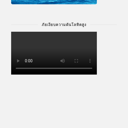
ภัยเงียบความดันโลหิตสูง