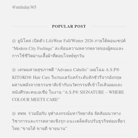
@mileday365
POPULAR POST
ยูนิโคล่ เปิดตัว LifeWear Fall/Winter 2026 ภายใต้คอนเซปต์
“Modern City Feelings” สะท้อนความหลากหลายของผู้คนและ
การใช้ชีวิตผ่านเสื้อผ้าที่ตอบโจทย์ทุกวัน
เสกผมสวยสุขภาพดี “Advance Cabello” เผยโฉม A.S.P®
KITOKO® Hair Care วีแกนแฮร์แคร์ระดับลักชัวรีจากอังกฤษ
ผสานพลังจากธรรมชาติเข้ากับนวัตกรรมที่เข้าใจเส้นผมและ
หนังศีรษะคนเอเชีย ในงาน “A.S.P® SIGNATURE – WHERE
COLOUR MEETS CARE”
ททท. ร่วมมือกับ จุฬาลงกรณ์มหาวิทยาลัย จัดสัมมนาทาง
วิชาการและการตลาดเชิงรุก แนะเคล็ดลับปรับธุรกิจท่องเที่ยว
ไทย “ขายได้ ขายดี ขายนาน”