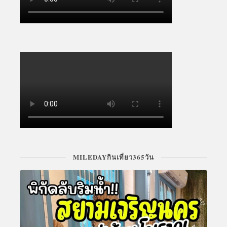
MILEDAYกินเที่ยว365วัน