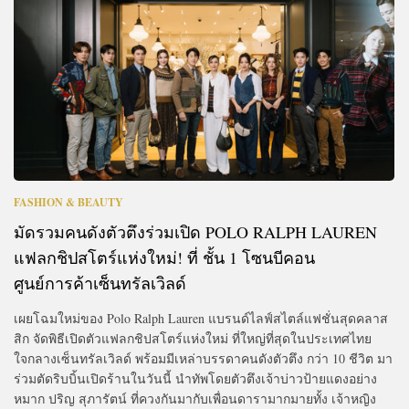
FASHION & BEAUTY
มัดรวมคนดังตัวตึงร่วมเปิด POLO RALPH LAUREN
แฟลกชิปสโตร์แห่งใหม่! ที่ ชั้น 1 โซนบีคอน
ศูนย์การค้าเซ็นทรัลเวิลด์
เผยโฉมใหม่ของ Polo Ralph Lauren แบรนด์ไลฟ์สไตล์แฟชั่นสุดคลาส
สิก จัดพิธีเปิดตัวแฟลกชิปสโตร์แห่งใหม่ ที่ใหญ่ที่สุดในประเทศไทย
ใจกลางเซ็นทรัลเวิลด์ พร้อมมีเหล่าบรรดาคนดังตัวตึง กว่า 10 ชีวิต มา
ร่วมตัดริบบิ้นเปิดร้านในวันนี้ นำทัพโดยตัวตึงเจ้าบ่าวป้ายแดงอย่าง
หมาก ปริญ สุภารัตน์ ที่ควงกันมากับเพื่อนดารามากมายทั้ง เจ้าหญิง