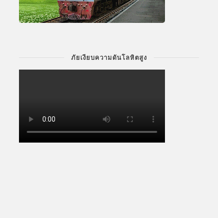
ภัยเงียบความดันโลหิตสูง