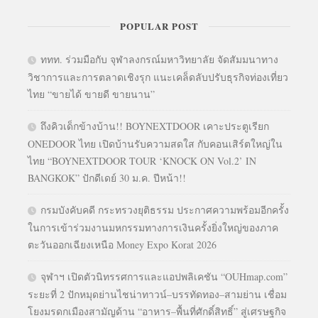
POPULAR POST
ททท. ร่วมมือกับ จุฬาลงกรณ์มหาวิทยาลัย จัดสัมมนาทาง
วิชาการและการตลาดเชิงรุก แนะเคล็ดลับปรับธุรกิจท่องเที่ยว
ไทย “ขายได้ ขายดี ขายนาน”
ถึงคิวเด็กข้างบ้าน!! BOYNEXTDOOR เคาะประตูเรียก
ONEDOOR ไทย เปิดบ้านรับความสดใส กับคอนเสิร์ตใหญ่ใน
ไทย “BOYNEXTDOOR TOUR ‘KNOCK ON Vol.2’ IN
BANGKOK” ปักดีเดย์ 30 ม.ค. ปีหน้า!!
กรมบังคับคดี กระทรวงยุติธรรม ประกาศความพร้อมอีกครั้ง
ในการเข้าร่วมงานมหกรรมทางการเงินครั้งยิ่งใหญ่ของภาค
ตะวันออกเฉียงเหนือ Money Expo Korat 2026
จุฬาฯ เปิดตัวนิทรรศการและแอปพลิเคชัน “OUHmap.com”
ระยะที่ 2 ปักหมุดย่านไชน่าทาวน์–บรรทัดทอง–สามย่าน เชื่อม
โยงมรดกเมืองสามัญด้าน “อาหาร–พื้นที่ศักดิ์สิทธิ์” สู่เศรษฐกิจ