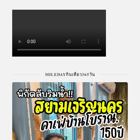
MILEDAYกินเที่ยว365วัน