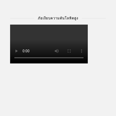
ภัยเงียบความดันโลหิตสูง