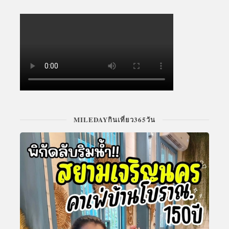
MILEDAYกินเที่ยว365วัน