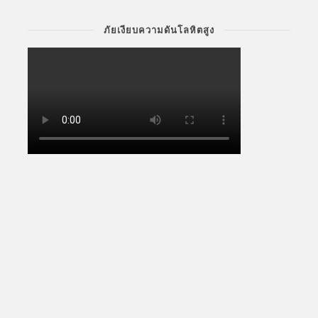
ภัยเงียบความดันโลหิตสูง