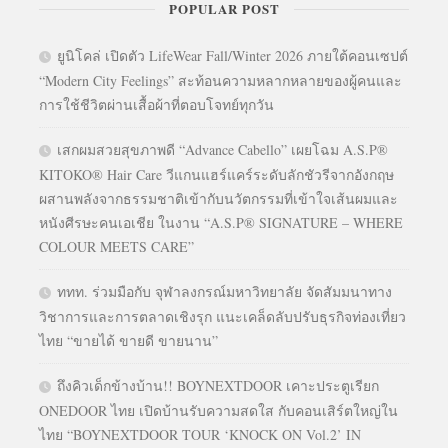
POPULAR POST
ยูนิโคล่ เปิดตัว LifeWear Fall/Winter 2026 ภายใต้คอนเซปต์
“Modern City Feelings” สะท้อนความหลากหลายของผู้คนและ
การใช้ชีวิตผ่านเสื้อผ้าที่ตอบโจทย์ทุกวัน
เสกผมสวยสุขภาพดี “Advance Cabello” เผยโฉม A.S.P®
KITOKO® Hair Care วีแกนแฮร์แคร์ระดับลักชัวรีจากอังกฤษ
ผสานพลังจากธรรมชาติเข้ากับนวัตกรรมที่เข้าใจเส้นผมและ
หนังศีรษะคนเอเชีย ในงาน “A.S.P® SIGNATURE – WHERE
COLOUR MEETS CARE”
ททท. ร่วมมือกับ จุฬาลงกรณ์มหาวิทยาลัย จัดสัมมนาทาง
วิชาการและการตลาดเชิงรุก แนะเคล็ดลับปรับธุรกิจท่องเที่ยว
ไทย “ขายได้ ขายดี ขายนาน”
ถึงคิวเด็กข้างบ้าน!! BOYNEXTDOOR เคาะประตูเรียก
ONEDOOR ไทย เปิดบ้านรับความสดใส กับคอนเสิร์ตใหญ่ใน
ไทย “BOYNEXTDOOR TOUR ‘KNOCK ON Vol.2’ IN