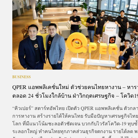
A
BUSINESS
QPER แอพพลิเคชั่นใหม่ ตัวช่วยคนไทยหางาน – หาร
ตลอด 24 ชั่วโมงใกล้บ้าน ฝ่าวิกฤตเศรษฐกิจ – โควิด1
“คิวเปอร์” สตาร์ทอัพไทย เปิดตัว QPER แอพพลิเคชั่น ตัวกล
การหางาน สร้างรายได้ให้คนไทย รับมือปัญหาเศรษฐกิจไทย-
โลก ที่มีแนวโน้มชะลอตัวชัดเจน บวกกับไวรัสโควิด-19 ทุบซ้
ระลอกใหญ่ ทำคนไทยทุกภาคส่วนธุรกิจตกงาน รายได้ลด พ