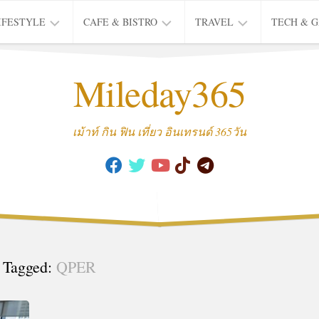
IFESTYLE
CAFE & BISTRO
TRAVEL
TECH & 
IFE
BISTRO
TIEW
Mileday365
HEALTH
THAI
CAFE
HOTEL
INTER
REVIEW
TRIP
เม้าท์ กิน ฟิน เที่ยว อินเทรนด์ 365วัน
MUSIC
&
ARTS
CULTURE
FASHION
&
BEAUTY
Tagged:
QPER
MOVIE
&
SERIES