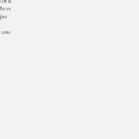
ใช้ มี
ริการ
ู้ลง
ท และ