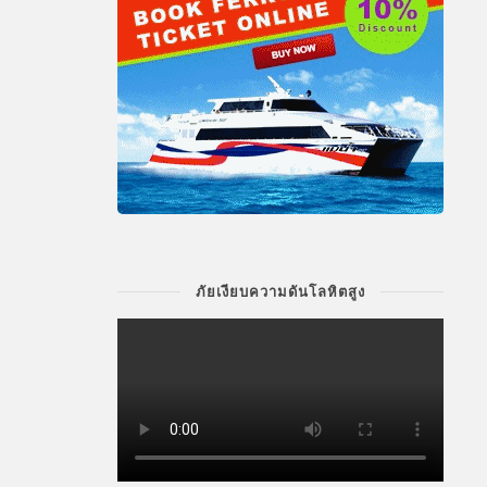
ภัยเงียบความดันโลหิตสูง