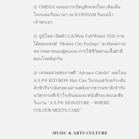
OMEGA ฉลองการเปิดบูติกแห่งใหม่ เติมเต็ม
โลกแห่งเรือนเวลา ณ ICONSIAM ริมแม่น้ำ
เจ้าพระยา
ยูนิโคล่ เปิดตัว LifeWear Fall/Winter 2026 ภาย
ใต้คอนเซปต์ “Modern City Feelings” สะท้อนความ
หลากหลายของผู้คนและการใช้ชีวิตผ่านเสื้อผ้าที่
ตอบโจทย์ทุกวัน
เสกผมสวยสุขภาพดี “Advance Cabello” เผยโฉม
A.S.P® KITOKO® Hair Care วีแกนแฮร์แคร์ระดับ
ลักชัวรีจากอังกฤษ ผสานพลังจากธรรมชาติเข้ากับ
นวัตกรรมที่เข้าใจเส้นผมและหนังศีรษะคนเอเชีย
ในงาน “A.S.P® SIGNATURE – WHERE
COLOUR MEETS CARE”
MUSIC & ARTS CULTURE