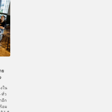
CTIVITIES
&
EVENT
DEAL
าย
9
างใน
ทั่ว
ำอีก
ร้อม